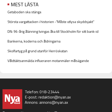
MEST LÄSTA
Getaboden ska stänga
Största vargattacken i historien -”Måste utlysa skyddsjakt”
DN: 96-årig ålänning tvingas åka till Stockholm för sitt bank-id
Bankerna, koderna och åldringarna
Skolfartyg på grund utanför Herröskatan
Våldtäktsanmälda influeraren motanmäler målsägande
Telefon: 018-23444
E-post:
redaktion@nyan.ax
Annons:
annons@nyan.ax