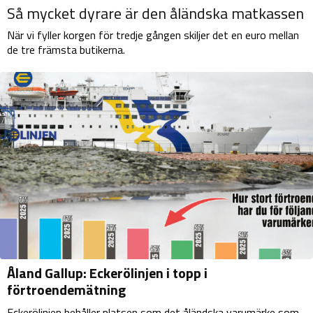
Så mycket dyrare är den åländska matkassen
När vi fyller korgen för tredje gången skiljer det en euro mellan
de tre främsta butikerna.
Åland Gallup: Eckerölinjen i topp i
förtroendemätning
Eckerölinjen behåller platsen som det åländska varu­märke som