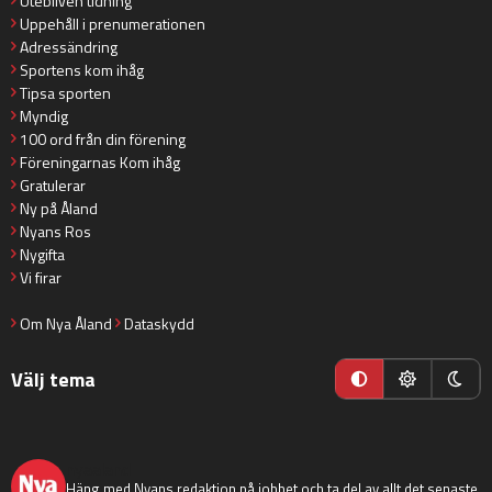
Utebliven tidning
Uppehåll i prenumerationen
Adressändring
Sportens kom ihåg
Tipsa sporten
Myndig
100 ord från din förening
Föreningarnas Kom ihåg
Gratulerar
Ny på Åland
Nyans Ros
Nygifta
Vi firar
Om Nya Åland
Dataskydd
Välj tema
nyaaland
Häng med Nyans redaktion på jobbet och ta del av allt det senaste