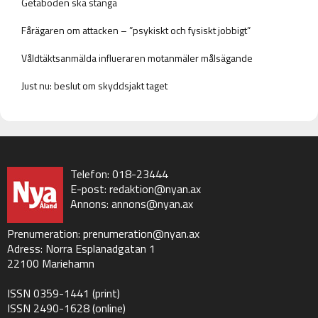
Getaboden ska stänga
Fårägaren om attacken – ”psykiskt och fysiskt jobbigt”
Våldtäktsanmälda influeraren motanmäler målsägande
Just nu: beslut om skyddsjakt taget
Telefon: 018-23444
E-post:
redaktion@nyan.ax
Annons:
annons@nyan.ax
Prenumeration:
prenumeration@nyan.ax
Adress: Norra Esplanadgatan 1
22100 Mariehamn
ISSN 0359-1441 (print)
ISSN 2490-1628 (online)