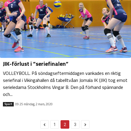
JIK-förlust i ”seriefinalen”
VOLLEYBOLL. På söndagseftermiddagen vankades en riktig
seriefinal i Vikingahallen då tabelltvåan Jomala IK (JIK) tog emot
serieledarna Stockholms Vingar B. Den på förhand spännande
och...
09:25 måndag, 2 mars, 2020
Sport
1
2
3