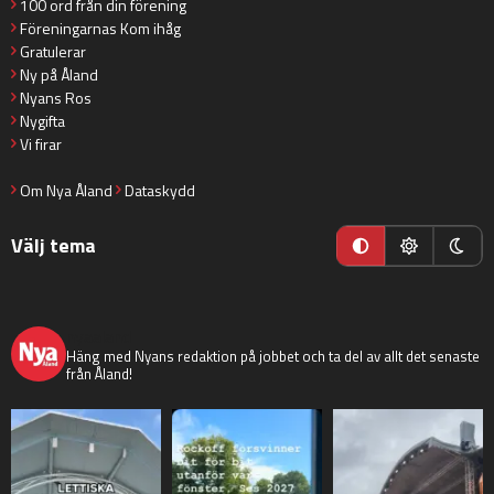
100 ord från din förening
Föreningarnas Kom ihåg
Gratulerar
Ny på Åland
Nyans Ros
Nygifta
Vi firar
Om Nya Åland
Dataskydd
Välj tema
nyaaland
Häng med Nyans redaktion på jobbet och ta del av allt det senaste
från Åland!