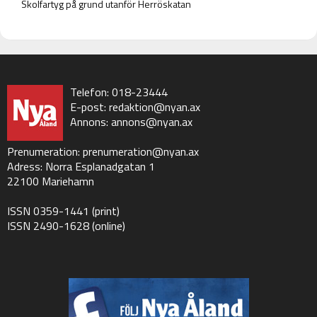
Skolfartyg på grund utanför Herröskatan
Telefon: 018-23444
E-post:
redaktion@nyan.ax
Annons:
annons@nyan.ax
Prenumeration:
prenumeration@nyan.ax
Adress: Norra Esplanadgatan 1
22100 Mariehamn
ISSN 0359-1441 (print)
ISSN 2490-1628 (online)