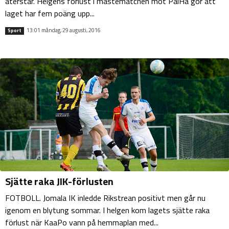
återstår. Helgens förlust i måstematchen mot PaiHa gör att
laget har fem poäng upp...
13:01 måndag, 29 augusti, 2016
Sport
Sjätte raka JIK-förlusten
FOTBOLL. Jomala IK inledde Rikstrean positivt men går nu
igenom en blytung sommar. I helgen kom lagets sjätte raka
förlust när KaaPo vann på hemmaplan med...