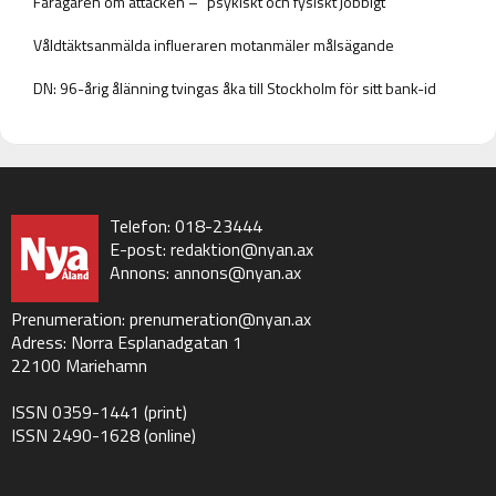
Fårägaren om attacken – ”psykiskt och fysiskt jobbigt”
Våldtäktsanmälda influeraren motanmäler målsägande
DN: 96-årig ålänning tvingas åka till Stockholm för sitt bank-id
Telefon: 018-23444
E-post:
redaktion@nyan.ax
Annons:
annons@nyan.ax
Prenumeration:
prenumeration@nyan.ax
Adress: Norra Esplanadgatan 1
22100 Mariehamn
ISSN 0359-1441 (print)
ISSN 2490-1628 (online)