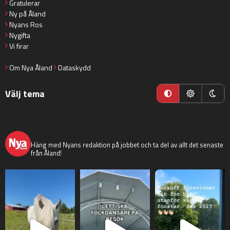
Gratulerar
Ny på Åland
Nyans Ros
Nygifta
Vi firar
Om Nya Åland
Dataskydd
Välj tema
nyaaland
Häng med Nyans redaktion på jobbet och ta del av allt det senaste
från Åland!