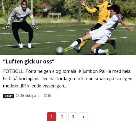
”Luften gick ur oss”
FOTBOLL. Förra helgen slog Jomala IK jumbon PaiHa med hela
6–0 på bortaplan. Den här lördagen fick man smaka på sin egen
medicin. JIK inledde visserligen...
21:30 lördag, 4 juni, 2016
Sport
1
2
3