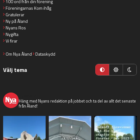
100 ord från din förening
Föreningarnas Kom ihåg
Gratulerar
Ny på Åland
Nyans Ros
Nygifta
Vi firar
Om Nya Åland
Dataskydd
Välj tema
nyaaland
Häng med Nyans redaktion på jobbet och ta del av allt det senaste
från Åland!