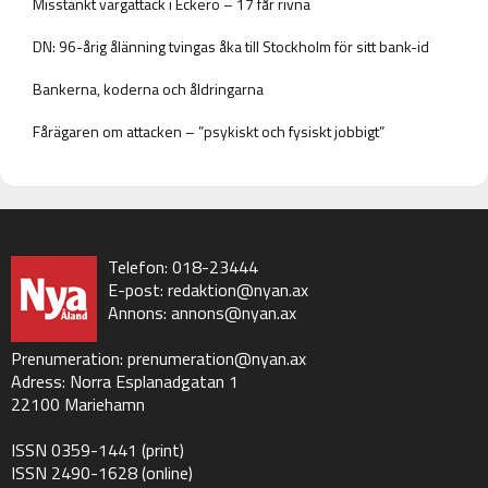
Misstänkt vargattack i Eckerö – 17 får rivna
DN: 96-årig ålänning tvingas åka till Stockholm för sitt bank-id
Bankerna, koderna och åldringarna
Fårägaren om attacken – ”psykiskt och fysiskt jobbigt”
Telefon: 018-23444
E-post:
redaktion@nyan.ax
Annons:
annons@nyan.ax
Prenumeration:
prenumeration@nyan.ax
Adress: Norra Esplanadgatan 1
22100 Mariehamn
ISSN 0359-1441 (print)
ISSN 2490-1628 (online)