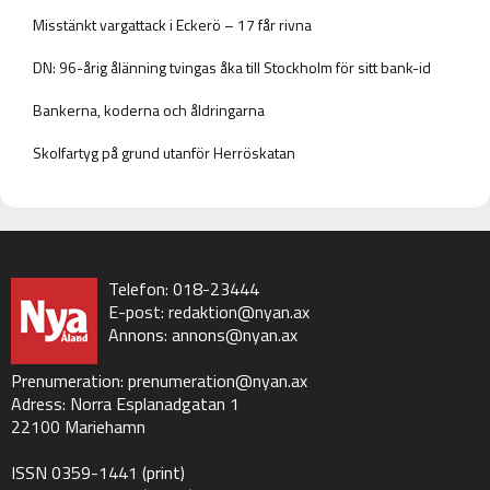
Misstänkt vargattack i Eckerö – 17 får rivna
DN: 96-årig ålänning tvingas åka till Stockholm för sitt bank-id
Bankerna, koderna och åldringarna
Skolfartyg på grund utanför Herröskatan
Telefon: 018-23444
E-post:
redaktion@nyan.ax
Annons:
annons@nyan.ax
Prenumeration:
prenumeration@nyan.ax
Adress: Norra Esplanadgatan 1
22100 Mariehamn
ISSN 0359-1441 (print)