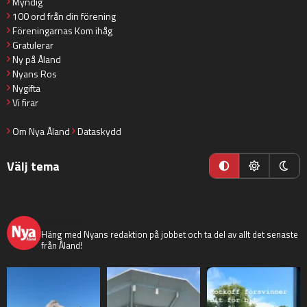
Myndig
100 ord från din förening
Föreningarnas Kom ihåg
Gratulerar
Ny på Åland
Nyans Ros
Nygifta
Vi firar
Om Nya Åland
Dataskydd
Välj tema
nyaaland
Häng med Nyans redaktion på jobbet och ta del av allt det senaste
från Åland!