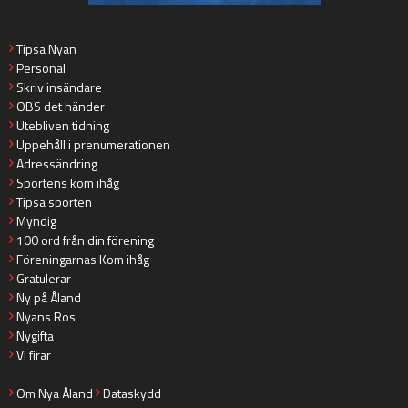
Tipsa Nyan
Personal
Skriv insändare
OBS det händer
Utebliven tidning
Uppehåll i prenumerationen
Adressändring
Sportens kom ihåg
Tipsa sporten
Myndig
100 ord från din förening
Föreningarnas Kom ihåg
Gratulerar
Ny på Åland
Nyans Ros
Nygifta
Vi firar
Om Nya Åland
Dataskydd