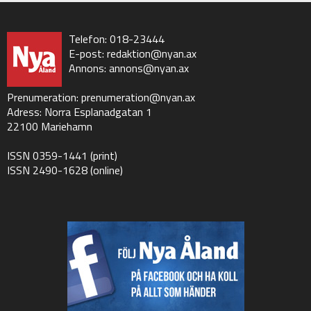
Telefon: 018-23444
E-post:
redaktion@nyan.ax
Annons:
annons@nyan.ax
Prenumeration:
prenumeration@nyan.ax
Adress: Norra Esplanadgatan 1
22100 Mariehamn
ISSN 0359-1441 (print)
ISSN 2490-1628 (online)