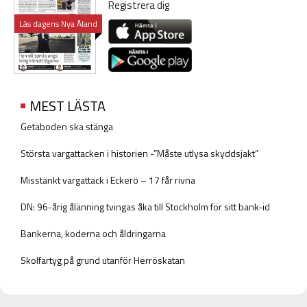
Registrera dig
Läs dagens Nya Åland
MEST LÄSTA
Getaboden ska stänga
Största vargattacken i historien -”Måste utlysa skyddsjakt”
Misstänkt vargattack i Eckerö – 17 får rivna
DN: 96-årig ålänning tvingas åka till Stockholm för sitt bank-id
Bankerna, koderna och åldringarna
Skolfartyg på grund utanför Herröskatan