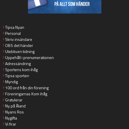
Tipsa Nyan
Personal
Skriv insändare
OBS det händer
Utebliven tidning
Uppehåll i prenumerationen
Adressändring
Sportens kom ihåg
Tipsa sporten
Myndig
100 ord från din förening
Föreningarnas Kom ihåg
Gratulerar
Ny på Åland
Nyans Ros
Nygifta
Vi firar