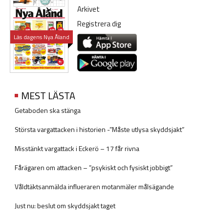
Arkivet
Registrera dig
Läs dagens Nya Åland
MEST LÄSTA
Getaboden ska stänga
Största vargattacken i historien -”Måste utlysa skyddsjakt”
Misstänkt vargattack i Eckerö – 17 får rivna
Fårägaren om attacken – ”psykiskt och fysiskt jobbigt”
Våldtäktsanmälda influeraren motanmäler målsägande
Just nu: beslut om skyddsjakt taget