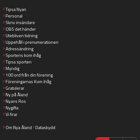
Tipsa Nyan
Personal
Skriv insändare
OBS det händer
Utebliven tidning
Uppehåll i prenumerationen
Adressändring
Sportens kom ihåg
Tipsa sporten
Myndig
100 ord från din förening
Föreningarnas Kom ihåg
Gratulerar
Ny på Åland
Nyans Ros
Nygifta
Vi firar
Om Nya Åland
Dataskydd