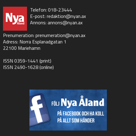
Telefon: 018-23444
E-post:
redaktion@nyan.ax
Annons:
annons@nyan.ax
Prenumeration:
prenumeration@nyan.ax
Adress: Norra Esplanadgatan 1
22100 Mariehamn
ISSN 0359-1441 (print)
ISSN 2490-1628 (online)