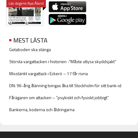
Läs dagens Nya Åland
MEST LÄSTA
Getaboden ska stänga
Största vargattacken i historien -”Måste utlysa skyddsjakt”
Misstänkt vargattack i Eckerö – 17 får rivna
DN: 96-årig ålänning tvingas åka till Stockholm för sitt bank-id
Fårägaren om attacken – ”psykiskt och fysiskt jobbigt”
Bankerna, koderna och åldringarna