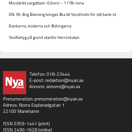
Misstänkt vargattack i Eckerö – 17 får rivna
DN: 96-årig ålänning tvingas åka till Stockholm för sitt bank-id
Bankerna, koderna och åldringarna
Skolfartyg på grund utanför Herröskatan
Telefon: 018-23444
E-post:
redaktion@nyan.ax
Annons:
annons@nyan.ax
Prenumeration:
prenumeration@nyan.ax
Adress: Norra Esplanadgatan 1
22100 Mariehamn
ISSN 0359-1441 (print)
ISSN 2490-1628 (online)