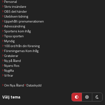
Personal
Skriv insändare
OBS det händer
Utebliven tidning
Uppehåll i prenumerationen
Adressändring
Sportens kom ihåg
Tipsa sporten
Myndig
100 ord från din förening
Föreningarnas Kom ihåg
Gratulerar
Ny på Åland
Nyans Ros
Nygifta
Vi firar
Om Nya Åland
Dataskydd
Välj tema