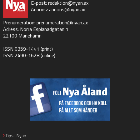
E-post:
redaktion@nyan.ax
Annons:
annons@nyan.ax
Prenumeration:
prenumeration@nyan.ax
Adress: Norra Esplanadgatan 1
22100 Mariehamn
ISSN 0359-1441 (print)
ISSN 2490-1628 (online)
Tipsa Nyan