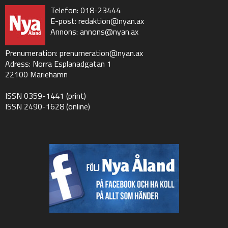
Telefon: 018-23444
E-post:
redaktion@nyan.ax
Annons:
annons@nyan.ax
Prenumeration:
prenumeration@nyan.ax
Adress: Norra Esplanadgatan 1
22100 Mariehamn
ISSN 0359-1441 (print)
ISSN 2490-1628 (online)