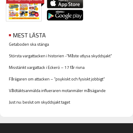
MEST LÄSTA
Getaboden ska stänga
Största vargattacken i historien -”Måste utlysa skyddsjakt”
Misstänkt vargattack i Eckerö – 17 får rivna
Fårägaren om attacken – ”psykiskt och fysiskt jobbigt”
Våldtäktsanmälda influeraren motanmäler målsägande
Just nu: beslut om skyddsjakt taget