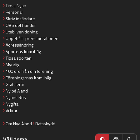
Tipsa Nyan
Personal
Skriv insändare
OBS det händer
Utebliven tidning
Uppehåll i prenumerationen
Adressändring
Sportens kom ihåg
Tipsa sporten
Myndig
100 ord från din förening
Föreningarnas Kom ihåg
Gratulerar
Ny på Åland
Nyans Ros
Nygifta
Vi firar
Om Nya Åland
Dataskydd
Välj tema