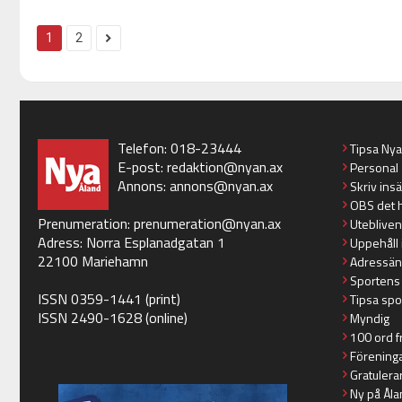
1
2
Telefon: 018-23444
Tipsa Ny
E-post:
redaktion@nyan.ax
Personal
Annons:
annons@nyan.ax
Skriv ins
OBS det 
Prenumeration:
prenumeration@nyan.ax
Utebliven
Adress: Norra Esplanadgatan 1
Uppehåll 
22100 Mariehamn
Adressän
Sportens
ISSN 0359-1441 (print)
Tipsa spo
ISSN 2490-1628 (online)
Myndig
100 ord f
Förening
Gratulera
Ny på Åla