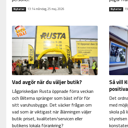
13:14 måndag, 25 maj, 2026
19
Nyheter
Nyheter
Vad avgör när du väljer butik?
Så vill 
positiv
Lågpriskedjan Rusta öppnade förra veckan
och Biltema spränger som bäst inför för
Det ordn
sitt varuhusbygge. Det väcker frågan om
med möjli
vad som är viktigast när ålänningen väljer
skola på 
butik: priset, kvaliteten/servicen eller
styrelsen
butikens lokala förankring?
konstater