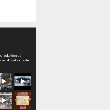
 redaktion på
l av allt det senaste