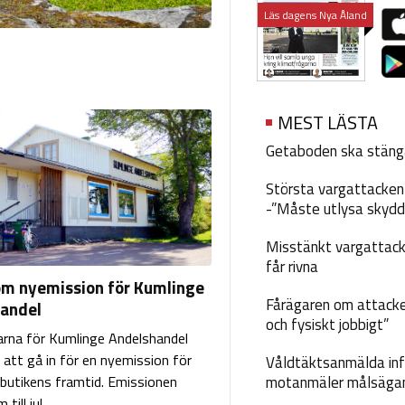
Läs dagens Nya Åland
MEST LÄSTA
Getaboden ska stäng
Största vargattacken i
-”Måste utlysa skydd
Misstänkt vargattack
får rivna
om nyemission för Kumlinge
Fårägaren om attacke
andel
och fysiskt jobbigt”
rna för Kumlinge Andelshandel
 att gå in för en nyemission för
Våldtäktsanmälda inf
 butikens framtid. Emissionen
motanmäler målsäga
till jul.