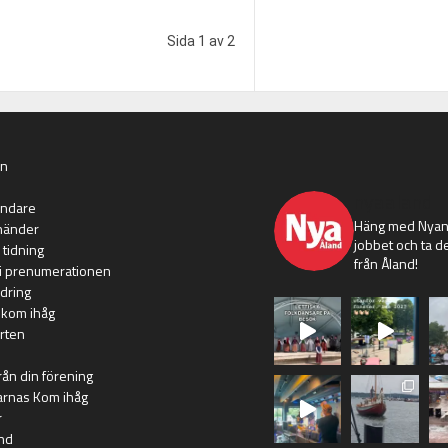
Sida 1 av 2
an
nyaaland
ändare
Häng med Nyans
händer
jobbet och ta de
 tidning
från Åland!
i prenumerationen
dring
 kom ihåg
rten
rån din förening
arnas Kom ihåg
r
nd