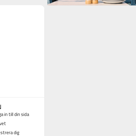
N
a in till din sida
vet
strera dig