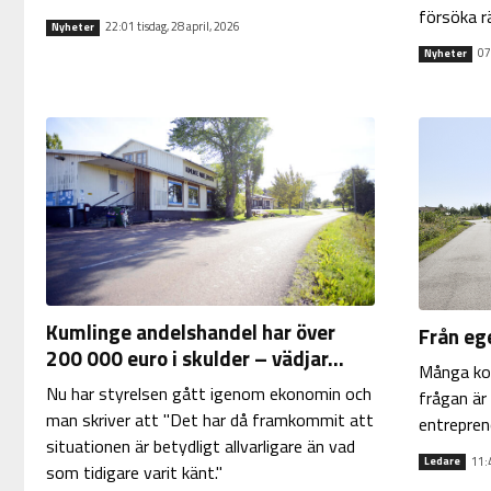
försöka r
22:01 tisdag, 28 april, 2026
Nyheter
07
Nyheter
Kumlinge andelshandel har över
Från ege
200 000 euro i skulder – vädjar...
Många ko
Nu har styrelsen gått igenom ekonomin och
frågan är
man skriver att "Det har då framkommit att
entrepren
situationen är betydligt allvarligare än vad
11:
Ledare
som tidigare varit känt."