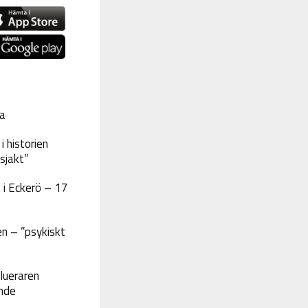
a
 historien
sjakt”
 i Eckerö – 17
n – ”psykiskt
lueraren
nde