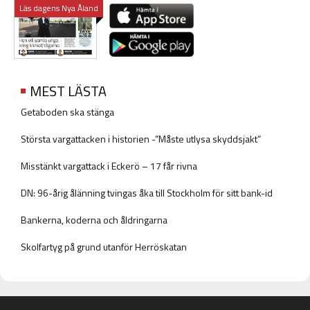
Läs dagens Nya Åland
MEST LÄSTA
Getaboden ska stänga
Största vargattacken i historien -”Måste utlysa skyddsjakt”
Misstänkt vargattack i Eckerö – 17 får rivna
DN: 96-årig ålänning tvingas åka till Stockholm för sitt bank-id
Bankerna, koderna och åldringarna
Skolfartyg på grund utanför Herröskatan