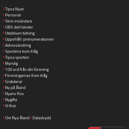
Tipsa Nyan
Personal
Skriv insändare
OBS det händer
Utebliven tidning
Uppehåll i prenumerationen
Adressändring
Sportens kom ihåg
Tipsa sporten
Myndig
100 ord från din förening
Föreningarnas Kom ihåg
Gratulerar
Ny på Åland
Nyans Ros
Nygifta
Vi firar
Om Nya Åland
Dataskydd