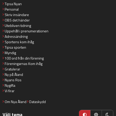
Tipsa Nyan
Personal
Skriv insändare
OBS det händer
Utebliven tidning
Uppehåll i prenumerationen
Adressändring
Sportens kom ihåg
Tipsa sporten
Myndig
100 ord från din förening
Föreningarnas Kom ihåg
Gratulerar
Ny på Åland
Nyans Ros
Nygifta
Vi firar
Om Nya Åland
Dataskydd
Välj tema