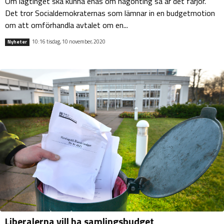
Om lagtinget ska kunna enas om någonting så är det färjor.
Det tror Socialdemokraternas som lämnar in en budgetmotion
om att omförhandla avtalet om en...
10:16 tisdag, 10 november, 2020
Nyheter
Liberalerna vill ha samlingsbudget