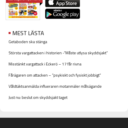
MEST LÄSTA
Getaboden ska stänga
Största vargattacken i historien -”Måste utlysa skyddsjakt”
Misstänkt vargattack i Eckerö – 17 får rivna
Fårägaren om attacken – ”psykiskt och fysiskt jobbigt”
Våldtäktsanmälda influeraren motanmäler målsägande
Just nu: beslut om skyddsjakt taget