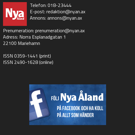
Telefon: 018-23444
E-post:
redaktion@nyan.ax
Annons:
annons@nyan.ax
Prenumeration:
prenumeration@nyan.ax
Adress: Norra Esplanadgatan 1
22100 Mariehamn
ISSN 0359-1441 (print)
ISSN 2490-1628 (online)