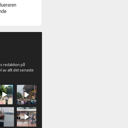
lueraren
nde
 redaktion på
l av allt det senaste