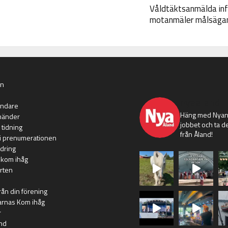
Våldtäktsanmälda inf
motanmäler målsäga
an
nyaaland
ändare
Häng med Nyans
händer
jobbet och ta de
 tidning
från Åland!
i prenumerationen
dring
 kom ihåg
rten
rån din förening
arnas Kom ihåg
r
nd