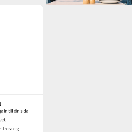
N
a in till din sida
vet
strera dig