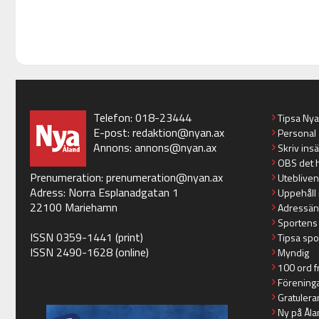
Telefon: 018-23444
Tipsa Ny
E-post:
redaktion@nyan.ax
Personal
Annons:
annons@nyan.ax
Skriv ins
OBS det 
Prenumeration:
prenumeration@nyan.ax
Utebliven
Adress: Norra Esplanadgatan 1
Uppehåll 
22100 Mariehamn
Adressän
Sportens
ISSN 0359-1441 (print)
Tipsa spo
ISSN 2490-1628 (online)
Myndig
100 ord f
Förening
Gratulera
Ny på Åla