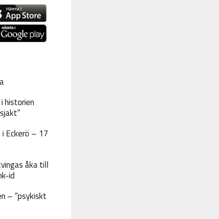
a
 historien
sjakt”
 i Eckerö – 17
vingas åka till
nk-id
n – ”psykiskt