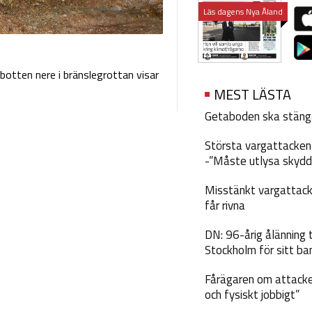
Läs dagens Nya Åland
botten nere i bränslegrottan visar
MEST LÄSTA
Getaboden ska stäng
Största vargattacken i
-”Måste utlysa skydd
Misstänkt vargattack
får rivna
DN: 96-årig ålänning t
Stockholm för sitt ba
Fårägaren om attacke
och fysiskt jobbigt”