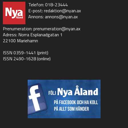
Telefon: 018-23444
E-post:
redaktion@nyan.ax
Annons:
annons@nyan.ax
Prenumeration:
prenumeration@nyan.ax
Adress: Norra Esplanadgatan 1
22100 Mariehamn
ISSN 0359-1441 (print)
ISSN 2490-1628 (online)