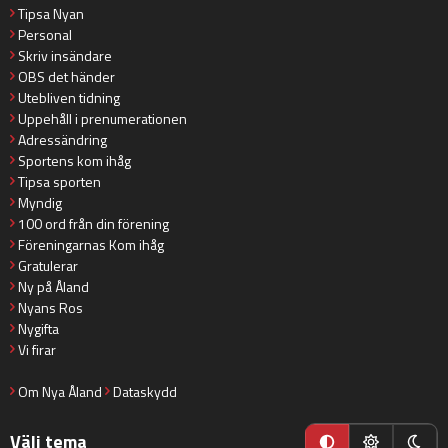
Tipsa Nyan
Personal
Skriv insändare
OBS det händer
Utebliven tidning
Uppehåll i prenumerationen
Adressändring
Sportens kom ihåg
Tipsa sporten
Myndig
100 ord från din förening
Föreningarnas Kom ihåg
Gratulerar
Ny på Åland
Nyans Ros
Nygifta
Vi firar
Om Nya Åland
Dataskydd
Välj tema