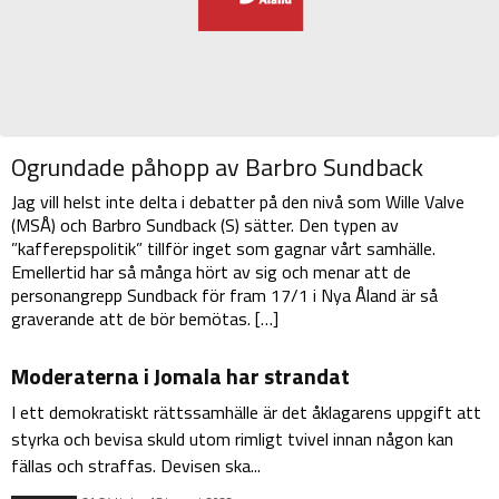
Ogrundade påhopp av Barbro Sundback
Jag vill helst inte delta i debatter på den nivå som Wille Valve
(MSÅ) och Barbro Sundback (S) sätter. Den typen av
”kafferepspolitik” tillför inget som gagnar vårt samhälle.
Emellertid har så många hört av sig och menar att de
personangrepp Sundback för fram 17/1 i Nya Åland är så
graverande att de bör bemötas. […]
Moderaterna i Jomala har strandat
I ett demokratiskt rättssamhälle är det åklagarens uppgift att
styrka och bevisa skuld utom rimligt tvivel innan någon kan
fällas och straffas. Devisen ska...