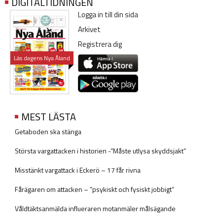
DIGITALTIDNINGEN
Logga in till din sida
Arkivet
Registrera dig
Läs dagens Nya Åland
MEST LÄSTA
Getaboden ska stänga
Största vargattacken i historien -”Måste utlysa skyddsjakt”
Misstänkt vargattack i Eckerö – 17 får rivna
Fårägaren om attacken – ”psykiskt och fysiskt jobbigt”
Våldtäktsanmälda influeraren motanmäler målsägande