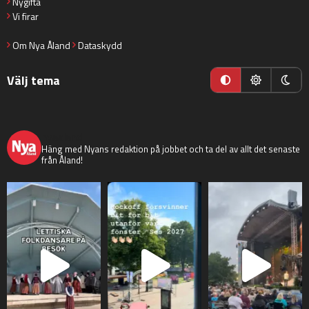
Nygifta
Vi firar
Om Nya Åland
Dataskydd
Välj tema
nyaaland
Häng med Nyans redaktion på jobbet och ta del av allt det senaste
från Åland!