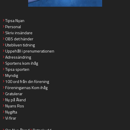
Tipsa Nyan
Personal
Skriv insändare
OBS det händer
Utebliven tidning
Uppehåll i prenumerationen
Adressändring
Sportens kom ihåg
Tipsa sporten
Myndig
100 ord från din förening
Föreningarnas Kom ihåg
Gratulerar
Ny på Åland
Nyans Ros
Nygifta
Vi firar