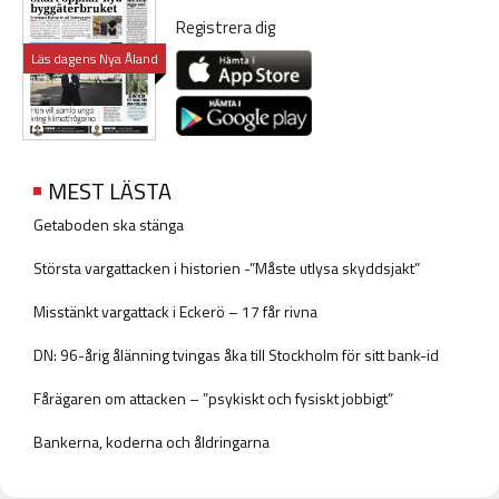
Registrera dig
Läs dagens Nya Åland
MEST LÄSTA
Getaboden ska stänga
Största vargattacken i historien -”Måste utlysa skyddsjakt”
Misstänkt vargattack i Eckerö – 17 får rivna
DN: 96-årig ålänning tvingas åka till Stockholm för sitt bank-id
Fårägaren om attacken – ”psykiskt och fysiskt jobbigt”
Bankerna, koderna och åldringarna