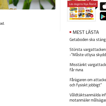
Läs dagens Nya Åland
ad.
MEST LÄSTA
Getaboden ska stäng
Största vargattacken i
-”Måste utlysa skydd
Misstänkt vargattack
får rivna
Fårägaren om attacke
och fysiskt jobbigt”
Våldtäktsanmälda inf
motanmäler målsäga