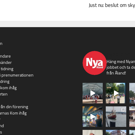
Just nu: beslut om sk
an
nyaaland
ändare
Häng med Nyans
händer
jobbet och ta de
 tidning
från Åland!
i prenumerationen
dring
 kom ihåg
rten
rån din förening
arnas Kom ihåg
r
nd
s