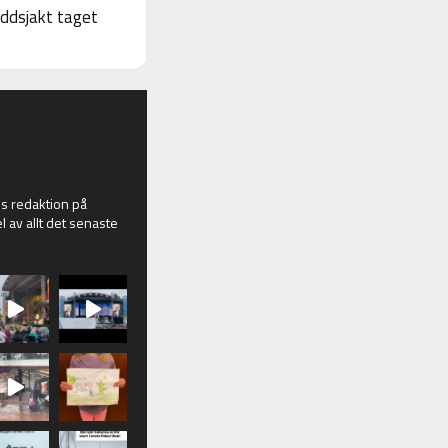
yddsjakt taget
 redaktion på
l av allt det senaste