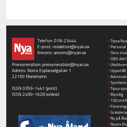
Telefon: 018-23444
Tipsa Ny
E-post:
redaktion@nyan.ax
Personal
Annons:
annons@nyan.ax
Skriv ins
OBS det 
Prenumeration:
prenumeration@nyan.ax
Utebliven
Adress: Norra Esplanadgatan 1
Uppehåll 
22100 Mariehamn
Adressän
Sportens
ISSN 0359-1441 (print)
Tipsa spo
ISSN 2490-1628 (online)
Myndig
100 ord f
Förening
Gratulera
Ny på Åla
Nyans Ro