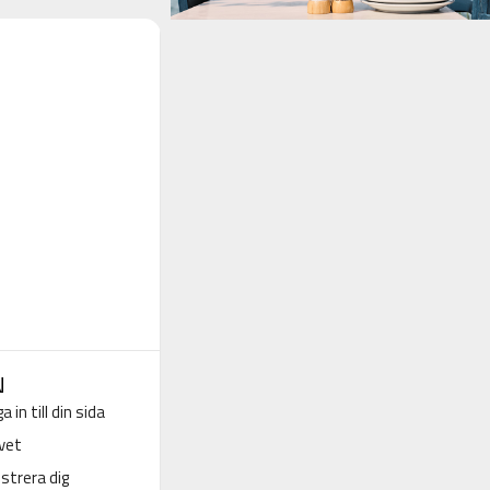
N
a in till din sida
vet
strera dig