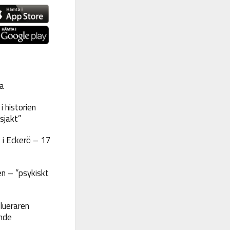
a
 historien
sjakt”
 i Eckerö – 17
n – ”psykiskt
lueraren
nde