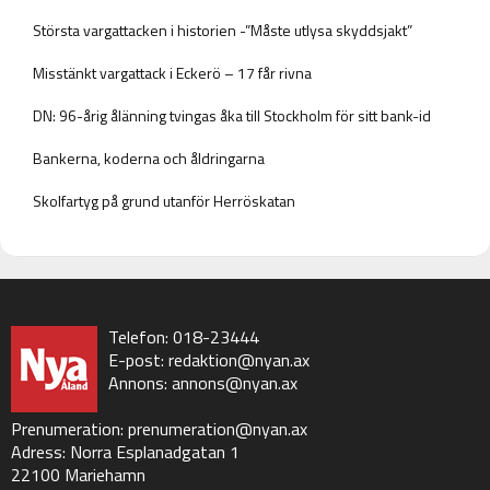
Största vargattacken i historien -”Måste utlysa skyddsjakt”
Misstänkt vargattack i Eckerö – 17 får rivna
DN: 96-årig ålänning tvingas åka till Stockholm för sitt bank-id
Bankerna, koderna och åldringarna
Skolfartyg på grund utanför Herröskatan
Telefon: 018-23444
E-post:
redaktion@nyan.ax
Annons:
annons@nyan.ax
Prenumeration:
prenumeration@nyan.ax
Adress: Norra Esplanadgatan 1
22100 Mariehamn