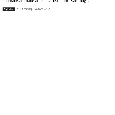
uppmärksammade årets statusrapport samtidigt...
20:14 torsdag, 1 oktober, 2020
Nyheter