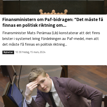
Finansministern om Paf-bidragen: ”Det måste få
finnas en politisk riktning om...
Finansminister Mats Perämaa (Lib) konstaterar att det finns
brister i systemet kring fördelningen av Paf-medel, men att
det måste få finnas en politisk riktning...
10:30 fredag, 15 mars, 2024
Nyheter