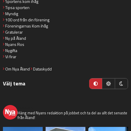
Sportens kom ihåg
Tipsa sporten
Myndig
100 ord från din förening
Föreningarnas Kom ihåg
Gratulerar
Ny på Åland
Nyans Ros
Nygifta
Vi firar
Om Nya Åland
Dataskydd
Välj tema
nyaaland
Häng med Nyans redaktion på jobbet och ta del av allt det senaste
från Åland!