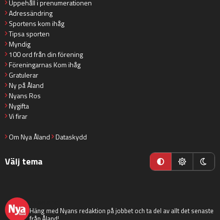
Uppehåll i prenumerationen
Adressändring
Sportens kom ihåg
Tipsa sporten
Myndig
100 ord från din förening
Föreningarnas Kom ihåg
Gratulerar
Ny på Åland
Nyans Ros
Nygifta
Vi firar
Om Nya Åland
Dataskydd
Välj tema
nyaaland
Häng med Nyans redaktion på jobbet och ta del av allt det senaste
från Åland!