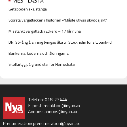
MEST LÄSTA
Getaboden ska stänga
Största vargattacken i historien -”Måste utlysa skyddsjakt”
Misstänkt vargattack i Eckerö – 17 får rivna
DN: 96-årig ålänning tvingas åka till Stockholm för sitt bank-id
Bankerna, koderna och åldringarna
Skolfartyg på grund utanför Herröskatan
Telefon: 018-23444
E-post:
redaktion@nyan.ax
Annons:
annons@nyan.ax
Prenumeration:
prenumeration@nyan.ax