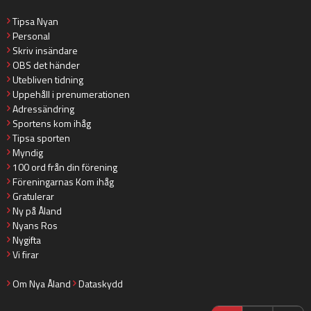
Tipsa Nyan
Personal
Skriv insändare
OBS det händer
Utebliven tidning
Uppehåll i prenumerationen
Adressändring
Sportens kom ihåg
Tipsa sporten
Myndig
100 ord från din förening
Föreningarnas Kom ihåg
Gratulerar
Ny på Åland
Nyans Ros
Nygifta
Vi firar
Om Nya Åland
Dataskydd