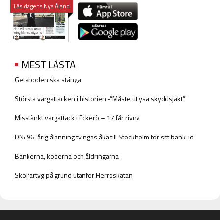
Läs dagens Nya Åland
MEST LÄSTA
Getaboden ska stänga
Största vargattacken i historien -”Måste utlysa skyddsjakt”
Misstänkt vargattack i Eckerö – 17 får rivna
DN: 96-årig ålänning tvingas åka till Stockholm för sitt bank-id
Bankerna, koderna och åldringarna
Skolfartyg på grund utanför Herröskatan