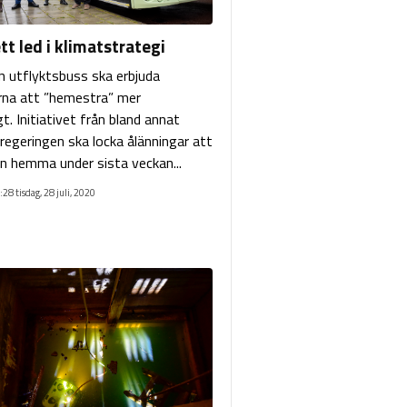
tt led i klimatstrategi
en utflyktsbuss ska erbjuda
rna att ”hemestra” mer
gt. Initiativet från bland annat
regeringen ska locka ålänningar att
en hemma under sista veckan...
:28 tisdag, 28 juli, 2020