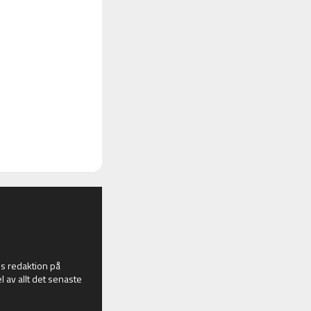
 redaktion på
l av allt det senaste