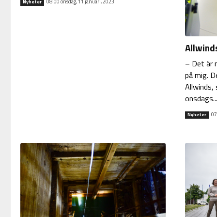
08:00 onsdag, 11 januari, 2023
Nyheter
Allwinds
– Det är 
på mig. D
Allwinds, 
onsdags...
07
Nyheter