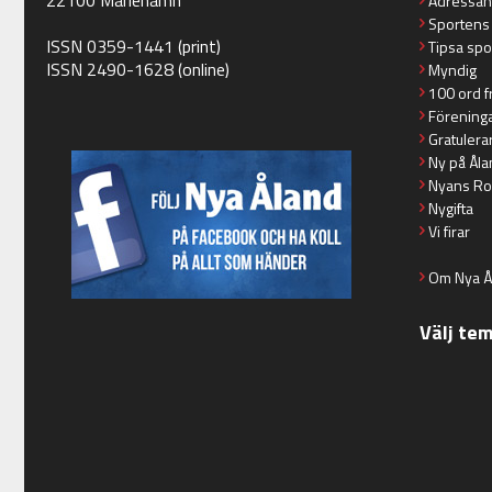
Adressän
Sportens
ISSN 0359-1441 (print)
Tipsa spo
ISSN 2490-1628 (online)
Myndig
100 ord f
Förening
Gratulera
Ny på Åla
Nyans Ro
Nygifta
Vi firar
Om Nya Å
Välj te