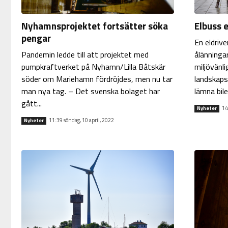
Elbuss e
Nyhamnsprojektet fortsätter söka
pengar
En eldriv
ålänninga
Pandemin ledde till att projektet med
miljövänli
pumpkraftverket på Nyhamn/Lilla Båtskär
landskaps
söder om Mariehamn fördröjdes, men nu tar
lämna bil
man nya tag. – Det svenska bolaget har
gått...
14
Nyheter
11:39 söndag, 10 april, 2022
Nyheter