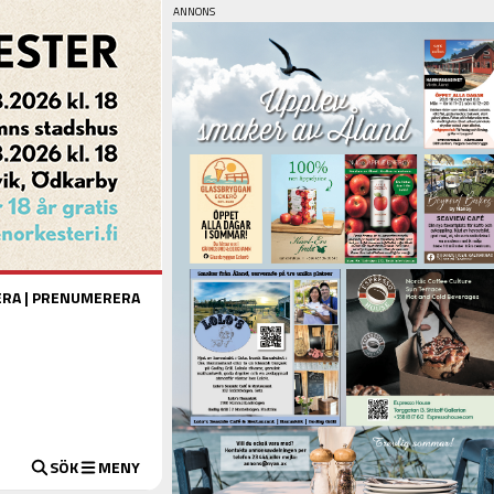
ERA
|
PRENUMERERA
SÖK
MENY