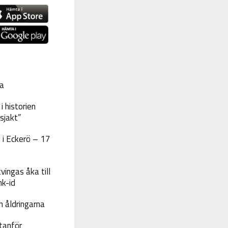
a
 historien
sjakt”
 i Eckerö – 17
vingas åka till
nk-id
 åldringarna
tanför