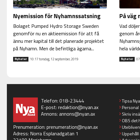
Nyemission för Nyhamnssatsning
På väg 
Bolaget Pumped Hydro Storage Sweden
Vad dölje
genomför nu en aktieemission för att få
genom åren
ännu mer kapital till det planerade projektet
Nyhamnsgr
på Nyhamn. Men de befintliga ägarna...
hela världe
10:17 torsdag, 12 september, 2019
07
Nyheter
Nyheter
Telefon: 018-23444
Tipsa Ny
E-post:
redaktion@nyan.ax
Personal
Annons:
annons@nyan.ax
Skriv ins
OBS det 
Prenumeration:
prenumeration@nyan.ax
Utebliven
Adress: Norra Esplanadgatan 1
Uppehåll 
22100 Mariehamn