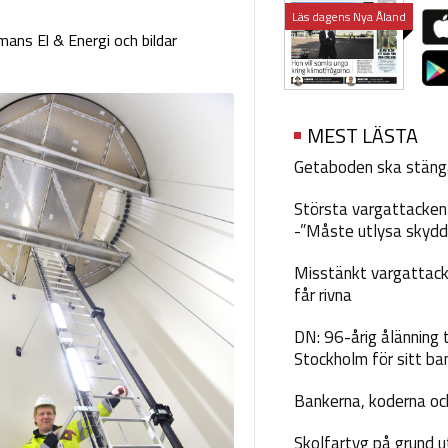
Läs dagens Nya Åland
ans El & Energi och bildar
MEST LÄSTA
Getaboden ska stäng
Största vargattacken i
-”Måste utlysa skydd
Misstänkt vargattack
får rivna
DN: 96-årig ålänning t
Stockholm för sitt ba
Bankerna, koderna och
Skolfartyg på grund u