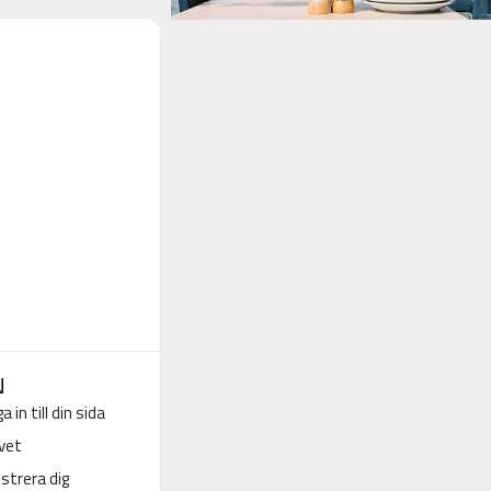
N
a in till din sida
vet
strera dig