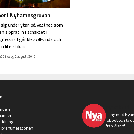
ner i Nyhamnsgruvan
r sig under ytan på vattnet som
 sipprat in i schaktet i
uvan? I går blev Allwinds och
n lite klokare...
:00 fredag, 2 augusti, 2019
an
nyaaland
ändare
Häng med Nyans
händer
jobbet och ta de
 tidning
från Åland!
i prenumerationen