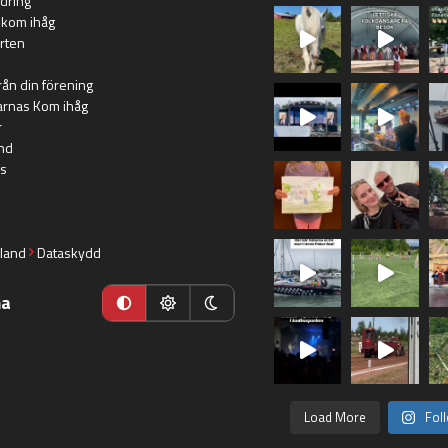
dring
 kom ihåg
rten
rån din förening
arnas Kom ihåg
r
nd
s
land
Dataskydd
ma
Load More
Fol