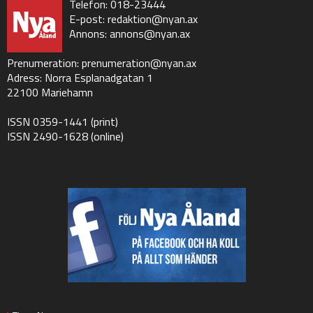
Telefon: 018-23444
E-post:
redaktion@nyan.ax
Annons:
annons@nyan.ax
Prenumeration:
prenumeration@nyan.ax
Adress: Norra Esplanadgatan 1
22100 Mariehamn
ISSN 0359-1441 (print)
ISSN 2490-1628 (online)