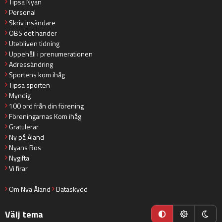
Tipsa Nyan
Personal
Skriv insändare
OBS det händer
Utebliven tidning
Uppehåll i prenumerationen
Adressändring
Sportens kom ihåg
Tipsa sporten
Myndig
100 ord från din förening
Föreningarnas Kom ihåg
Gratulerar
Ny på Åland
Nyans Ros
Nygifta
Vi firar
Om Nya Åland
Dataskydd
Välj tema