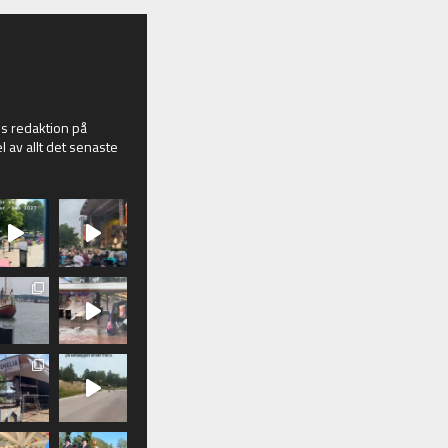
 redaktion på
l av allt det senaste