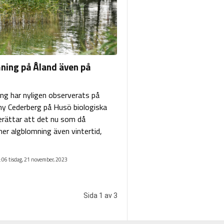
ning på Åland även på
ng har nyligen observerats på
ny Cederberg på Husö biologiska
erättar att det nu som då
r algblomning även vintertid,
:06 tisdag, 21 november, 2023
Sida 1 av 3