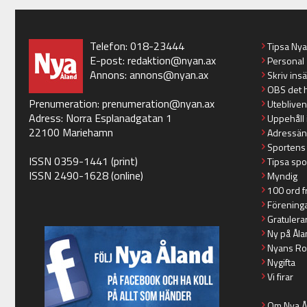
Telefon: 018-23444
Tipsa Ny
E-post:
redaktion@nyan.ax
Personal
Annons:
annons@nyan.ax
Skriv ins
OBS det 
Prenumeration:
prenumeration@nyan.ax
Utebliven
Adress: Norra Esplanadgatan 1
Uppehåll 
22100 Mariehamn
Adressän
Sportens
ISSN 0359-1441 (print)
Tipsa spo
ISSN 2490-1628 (online)
Myndig
100 ord f
Förening
Gratulera
Ny på Åla
Nyans Ro
Nygifta
Vi firar
Om Nya Å