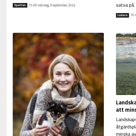
satsa på.
15:00 måndag, 9 september, 2024
Spalten
10:4
Ledare
Landska
att min
Landskaps
åtgärdspl
minska av