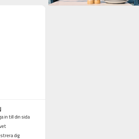
N
a in till din sida
vet
strera dig