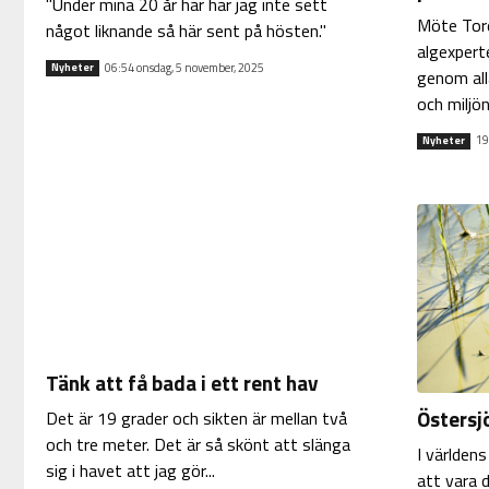
"Under mina 20 år här har jag inte sett
Möte Tore
något liknande så här sent på hösten."
algexpert
06:54 onsdag, 5 november, 2025
Nyheter
genom all
och miljön
19
Nyheter
Tänk att få bada i ett rent hav
Östersjö
Det är 19 grader och sikten är mellan två
och tre meter. Det är så skönt att slänga
I världens
sig i havet att jag gör...
att vara 