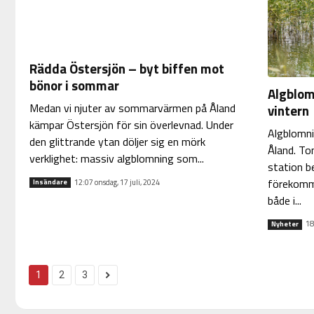
Rädda Östersjön – byt biffen mot
bönor i sommar
Algblom
Medan vi njuter av sommarvärmen på Åland
vintern
kämpar Östersjön för sin överlevnad. Under
Algblomni
den glittrande ytan döljer sig en mörk
Åland. To
verklighet: massiv algblomning som...
station b
förekomme
12:07 onsdag, 17 juli, 2024
Insändare
både i...
18
Nyheter
1
2
3