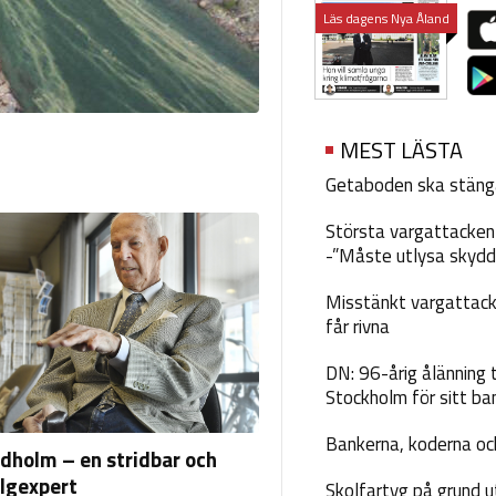
Läs dagens Nya Åland
MEST LÄSTA
Getaboden ska stäng
Största vargattacken i
-”Måste utlysa skydd
Misstänkt vargattack
får rivna
DN: 96-årig ålänning t
Stockholm för sitt ba
Bankerna, koderna och
ndholm – en stridbar och
algexpert
Skolfartyg på grund u