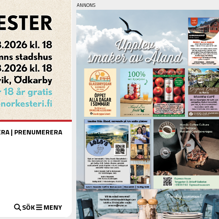
ERA
|
PRENUMERERA
SÖK
MENY