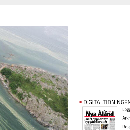
DIGITALTIDNINGE
Logg
Arki
Regi