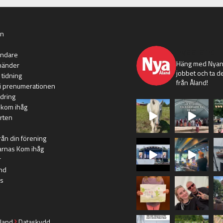
an
nyaaland
ändare
Häng med Nyans
händer
jobbet och ta de
 tidning
från Åland!
i prenumerationen
dring
 kom ihåg
rten
rån din förening
arnas Kom ihåg
r
nd
s
land
Dataskydd