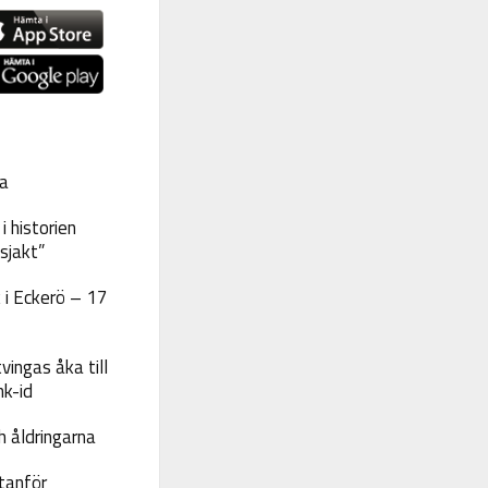
a
 historien
sjakt”
 i Eckerö – 17
vingas åka till
nk-id
 åldringarna
tanför