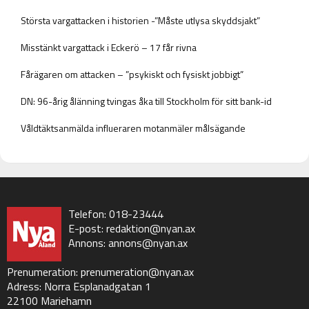
Största vargattacken i historien -”Måste utlysa skyddsjakt”
Misstänkt vargattack i Eckerö – 17 får rivna
Fårägaren om attacken – ”psykiskt och fysiskt jobbigt”
DN: 96-årig ålänning tvingas åka till Stockholm för sitt bank-id
Våldtäktsanmälda influeraren motanmäler målsägande
Telefon: 018-23444
E-post:
redaktion@nyan.ax
Annons:
annons@nyan.ax
Prenumeration:
prenumeration@nyan.ax
Adress: Norra Esplanadgatan 1
22100 Mariehamn