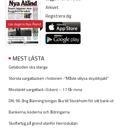
Arkivet
Registrera dig
Läs dagens Nya Åland
MEST LÄSTA
Getaboden ska stänga
Största vargattacken i historien -”Måste utlysa skyddsjakt”
Misstänkt vargattack i Eckerö – 17 får rivna
DN: 96-årig ålänning tvingas åka till Stockholm för sitt bank-id
Bankerna, koderna och åldringarna
Skolfartyg på grund utanför Herröskatan