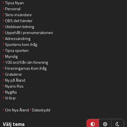
Tipsa Nyan
Personal
Skriv insändare
OBS det händer
Utebliven tidning
Uppehåll i prenumerationen
Adressändring
Sportens kom ihåg
Tipsa sporten
Myndig
100 ord från din förening
Föreningarnas Kom ihåg
Gratulerar
Ny på Åland
Nyans Ros
Nygifta
Vi firar
Om Nya Åland
Dataskydd
Välj tema