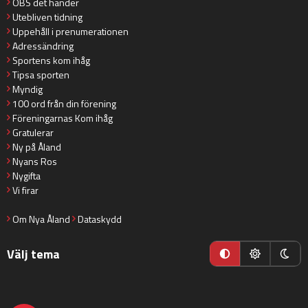
OBS det händer
Utebliven tidning
Uppehåll i prenumerationen
Adressändring
Sportens kom ihåg
Tipsa sporten
Myndig
100 ord från din förening
Föreningarnas Kom ihåg
Gratulerar
Ny på Åland
Nyans Ros
Nygifta
Vi firar
Om Nya Åland
Dataskydd
Välj tema