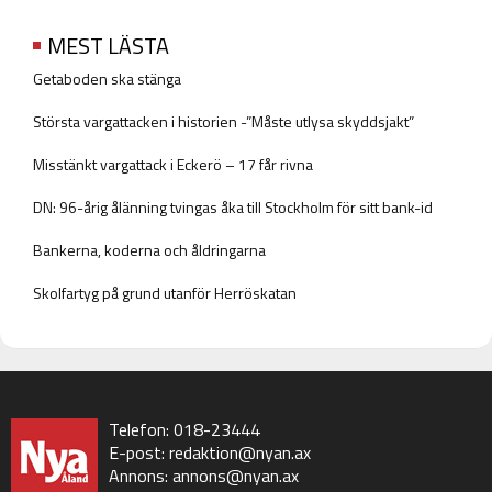
MEST LÄSTA
Getaboden ska stänga
Största vargattacken i historien -”Måste utlysa skyddsjakt”
Misstänkt vargattack i Eckerö – 17 får rivna
DN: 96-årig ålänning tvingas åka till Stockholm för sitt bank-id
Bankerna, koderna och åldringarna
Skolfartyg på grund utanför Herröskatan
Telefon: 018-23444
E-post:
redaktion@nyan.ax
Annons:
annons@nyan.ax