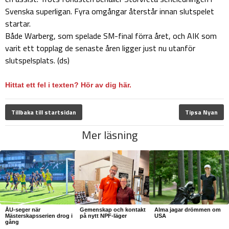
Svenska superligan. Fyra omgångar återstår innan slutspelet
startar.
Både Warberg, som spelade SM-final förra året, och AIK som
varit ett topplag de senaste åren ligger just nu utanför
slutspelsplats. (ds)
Hittat ett fel i texten? Hör av dig här.
Tillbaka till startsidan
Tipsa Nyan
Mer läsning
ÅU-seger när
Gemenskap och kontakt
Alma jagar drömmen om
Mästerskapsserien drog i
på nytt NPF-läger
USA
gång