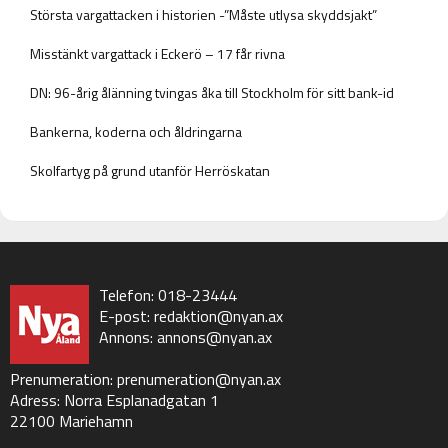
Största vargattacken i historien -”Måste utlysa skyddsjakt”
Misstänkt vargattack i Eckerö – 17 får rivna
DN: 96-årig ålänning tvingas åka till Stockholm för sitt bank-id
Bankerna, koderna och åldringarna
Skolfartyg på grund utanför Herröskatan
Telefon: 018-23444
E-post:
redaktion@nyan.ax
Annons:
annons@nyan.ax
Prenumeration:
prenumeration@nyan.ax
Adress: Norra Esplanadgatan 1
22100 Mariehamn