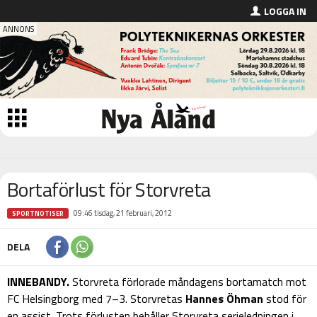
LOGGA IN
Bortaförlust för Storvreta
09:46 tisdag, 21 februari, 2012
SPORTNOTISER
DELA
INNEBANDY.
Storvreta förlorade måndagens bortamatch mot
FC Helsingborg med 7–3. Storvretas
Hannes Öhman
stod för
en assist. Trots förlusten behåller Storvreta serieledningen i