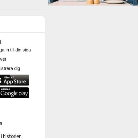
N
a in till din sida
vet
strera dig
a
 historien