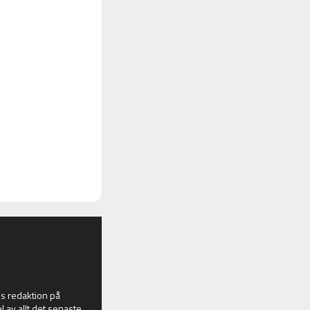
 redaktion på
l av allt det senaste