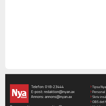
Telefon: 018-23444
Tipsa Ny
E-post:
redaktion@nyan.ax
Personal
Annons:
annons@nyan.ax
Skriv ins
OBS det 