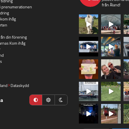
 tidning
från Åland!
i prenumerationen
dring
 kom ihåg
rten
rån din förening
arnas Kom ihåg
r
nd
s
land
Dataskydd
ma