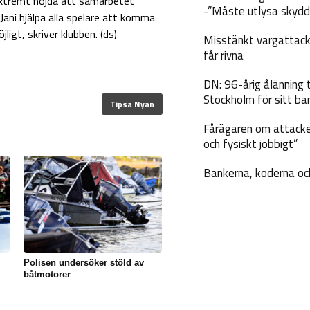
extremt nöjda att samarbetet
-”Måste utlysa skydd
ani hjälpa alla spelare att komma
igt, skriver klubben. (ds)
Misstänkt vargattack
får rivna
DN: 96-årig ålänning t
Stockholm för sitt ba
Tipsa Nyan
Fårägaren om attacke
och fysiskt jobbigt”
Bankerna, koderna och
Polisen undersöker stöld av
båtmotorer