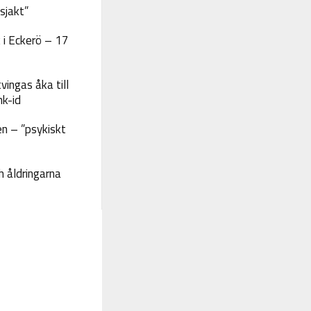
sjakt”
 i Eckerö – 17
vingas åka till
nk-id
n – ”psykiskt
 åldringarna