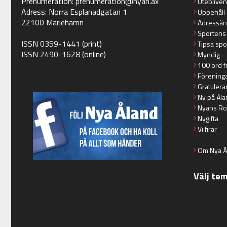
Prenumeration:
prenumeration@nyan.ax
Utebliven
Adress: Norra Esplanadgatan 1
Uppehåll 
22100 Mariehamn
Adressän
Sportens
ISSN 0359-1441 (print)
Tipsa spo
ISSN 2490-1628 (online)
Myndig
100 ord f
Förening
Gratulera
Ny på Åla
Nyans Ro
Nygifta
Vi firar
Om Nya Å
Välj te