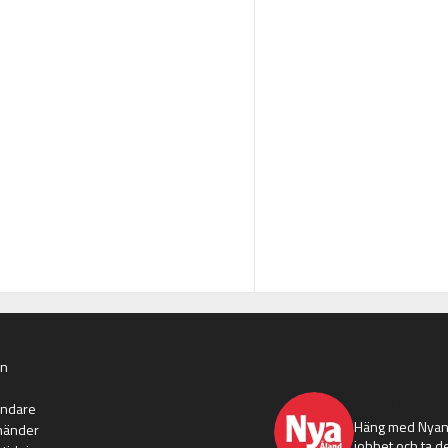
an
nyaaland
ändare
Häng med Nyans
händer
jobbet och ta de