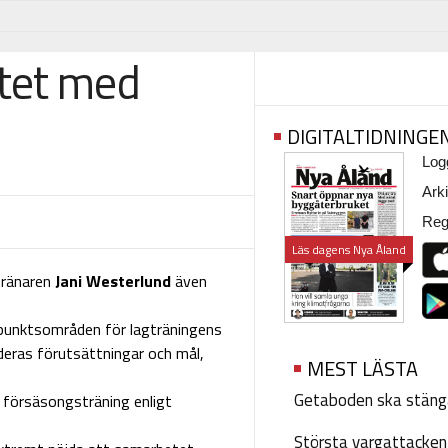
tet med
DIGITALTIDNINGE
Logg
Arki
Regi
Läs dagens Nya Åland
tränaren
Jani Westerlund
även
punktsområden för lagträningens
 deras förutsättningar och mål,
MEST LÄSTA
Getaboden ska stäng
g försäsongsträning enligt
Största vargattacken i