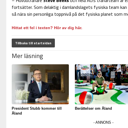
– Huvudtränare
Steve Beeks
och hela ÅU:s tränarteam är 
fortsätter. Som delaktig i damlandslagets fysiska team kan J
så nära sin personliga toppnivå på det fysiska planet som möjl
Hittat ett fel i texten? Hör av dig här.
Tillbaka till startsidan
Mer läsning
President Stubb kommer till
Berättelser om Åland
Åland