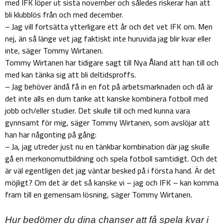
med IFK löper ut sista november och således riskerar han att
bli klubblös från och med december.
– Jag vill fortsätta ytterligare ett år och det vet IFK om. Men
nej, än så länge vet jag faktiskt inte huruvida jag blir kvar eller
inte, säger Tommy Wirtanen.
Tommy Wirtanen har tidigare sagt till Nya Åland att han till och
med kan tänka sig att bli deltidsproffs.
– Jag behöver ändå få in en fot på arbetsmarknaden och då är
det inte alls en dum tanke att kanske kombinera fotboll med
jobb och/eller studier. Det skulle till och med kunna vara
gynnsamt för mig, säger Tommy Wirtanen, som avslöjar att
han har någonting på gång:
– Ja, jag utreder just nu en tänkbar kombination där jag skulle
gå en merkonomutbildning och spela fotboll samtidigt. Och det
är väl egentligen det jag väntar besked på i första hand. Är det
möjligt? Om det är det så kanske vi – jag och IFK – kan komma
fram till en gemensam lösning, säger Tommy Wirtanen.
Hur bedömer du dina chanser att få spela kvar i