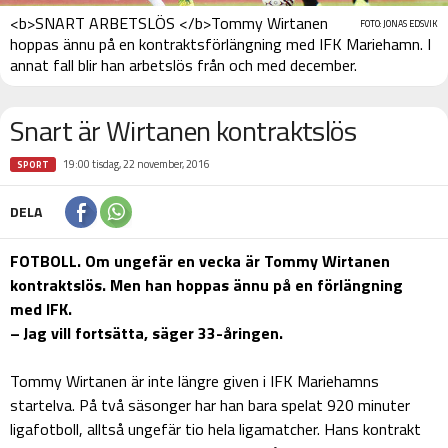
<b>SNART ARBETSLÖS </b>Tommy Wirtanen
FOTO: JONAS EDSVIK
hoppas ännu på en kontraktsförlängning med IFK Mariehamn. I
annat fall blir han arbetslös från och med december.
Snart är Wirtanen kontraktslös
19:00 tisdag, 22 november, 2016
SPORT
DELA
FOTBOLL. Om ungefär en vecka är Tommy Wirtanen
kontraktslös. Men han hoppas ännu på en förlängning
med IFK.
– Jag vill fortsätta, säger 33-åringen.
Tommy Wirtanen är inte längre given i IFK Mariehamns
startelva. På två säsonger har han bara spelat 920 minuter
ligafotboll, alltså ungefär tio hela ligamatcher. Hans kontrakt