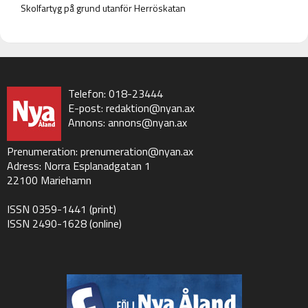
Skolfartyg på grund utanför Herröskatan
Telefon: 018-23444
E-post:
redaktion@nyan.ax
Annons:
annons@nyan.ax
Prenumeration:
prenumeration@nyan.ax
Adress: Norra Esplanadgatan 1
22100 Mariehamn
ISSN 0359-1441 (print)
ISSN 2490-1628 (online)