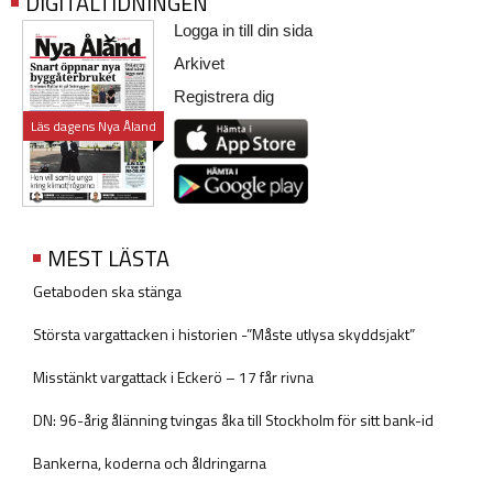
DIGITALTIDNINGEN
Logga in till din sida
Arkivet
Registrera dig
Läs dagens Nya Åland
MEST LÄSTA
Getaboden ska stänga
Största vargattacken i historien -”Måste utlysa skyddsjakt”
Misstänkt vargattack i Eckerö – 17 får rivna
DN: 96-årig ålänning tvingas åka till Stockholm för sitt bank-id
Bankerna, koderna och åldringarna