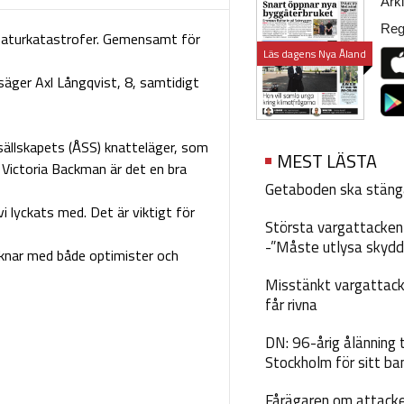
Arki
Regi
r naturkatastrofer. Gemensamt för
Läs dagens Nya Åland
, säger Axl Långqvist, 8, samtidigt
gelsällskapets (ÅSS) knatteläger, som
MEST LÄSTA
 Victoria Backman är det en bra
Getaboden ska stäng
vi lyckats med. Det är viktigt för
Största vargattacken i
-”Måste utlysa skydd
knar med både optimister och
Misstänkt vargattack
får rivna
DN: 96-årig ålänning t
Stockholm för sitt ba
Fårägaren om attacke