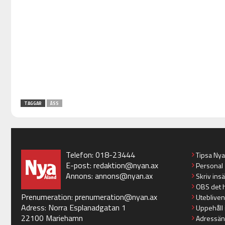
TAGGAR
ÅSS
Telefon: 018-23444
Tipsa Ny
E-post:
redaktion@nyan.ax
Personal
Annons:
annons@nyan.ax
Skriv ins
OBS det 
Prenumeration:
prenumeration@nyan.ax
Utebliven
Adress: Norra Esplanadgatan 1
Uppehåll 
22100 Mariehamn
Adressän