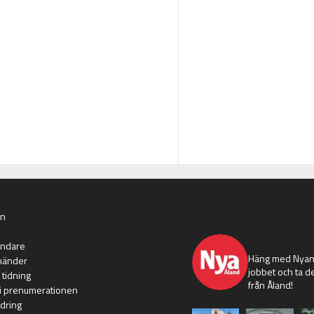
an
nyaaland
ändare
Häng med Nyans
händer
jobbet och ta de
 tidning
från Åland!
i prenumerationen
dring