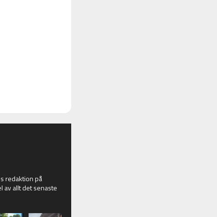
 redaktion på
l av allt det senaste