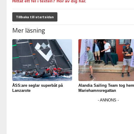
Hittat ett fel i texten? Hör av dig här.
Tillbaka till startsidan
Mer läsning
ÅSS:are seglar superbåt på
Alandia Sailing Team tog he
Lanzarote
Mariehamnsregattan