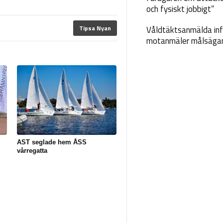
och fysiskt jobbigt”
Tipsa Nyan
Våldtäktsanmälda inf
motanmäler målsäga
m
AST seglade hem ÅSS
vårregatta