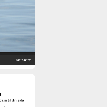
1
av 10
N
a in till din sida