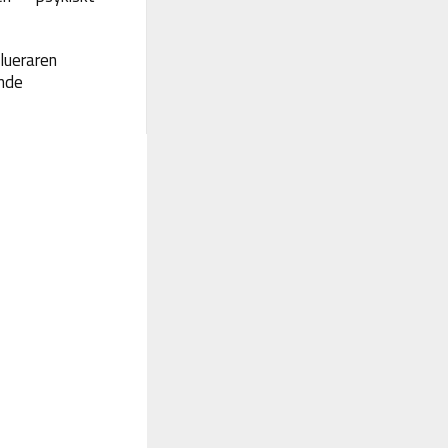
lueraren
nde