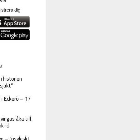
vet
strera dig
a
 historien
sjakt”
 i Eckerö – 17
vingas åka till
nk-id
n – ”psykiskt