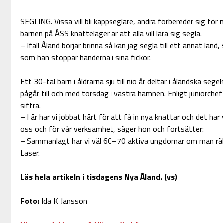
SEGLING. Vissa vill bli kappseglare, andra förbereder sig fö
barnen på ÅSS knatteläger är att alla vill lära sig segla.
– Ifall Åland börjar brinna så kan jag segla till ett annat land
som han stoppar händerna i sina fickor.
Ett 30-tal barn i åldrarna sju till nio år deltar i åländska se
pågår till och med torsdag i västra hamnen. Enligt juniorchef
siffra.
– I år har vi jobbat hårt för att få in nya knattar och det har 
oss och för vår verksamhet, säger hon och fortsätter:
– Sammanlagt har vi väl 60–70 aktiva ungdomar om man rä
Laser.
Läs hela artikeln i tisdagens Nya Åland. (vs)
Foto:
Ida K Jansson