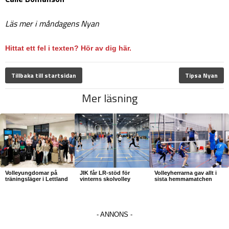
Läs mer i måndagens Nyan
Hittat ett fel i texten? Hör av dig här.
Tillbaka till startsidan
Tipsa Nyan
Mer läsning
Volleyungdomar på
JIK får LR-stöd för
Volleyherrarna gav allt i
träningsläger i Lettland
vinterns skolvolley
sista hemmamatchen