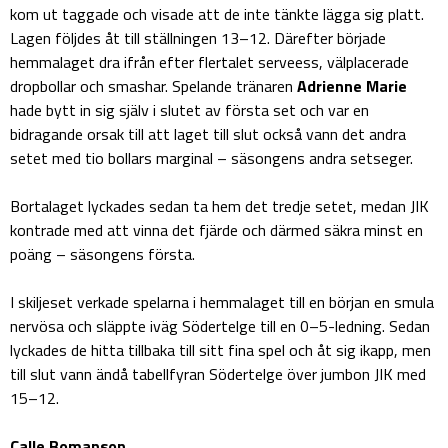
kom ut taggade och visade att de inte tänkte lägga sig platt.
Lagen följdes åt till ställningen 13–12. Därefter började
hemmalaget dra ifrån efter flertalet serveess, välplacerade
dropbollar och smashar. Spelande tränaren
Adrienne Marie
hade bytt in sig själv i slutet av första set och var en
bidragande orsak till att laget till slut också vann det andra
setet med tio bollars marginal – säsongens andra setseger.
Bortalaget lyckades sedan ta hem det tredje setet, medan JIK
kontrade med att vinna det fjärde och därmed säkra minst en
poäng – säsongens första.
I skiljeset verkade spelarna i hemmalaget till en början en smula
nervösa och släppte iväg Södertelge till en 0–5-ledning. Sedan
lyckades de hitta tillbaka till sitt fina spel och åt sig ikapp, men
till slut vann ändå tabellfyran Södertelge över jumbon JIK med
15–12.
Calle Bomanson