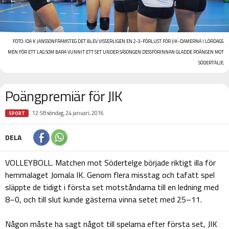
FOTO:
IDA K JANSSON
FRAMSTEG DET BLEV VISSERLIGEN EN 2-3-FÖRLUST FÖR JIK-DAMERNA I LÖRDAGS.
MEN FÖR ETT LAG SOM BARA VUNNIT ETT SET UNDER SÄSONGEN DESSFÖRINNAN GLADDE POÄNGEN MOT
SÖDERTÄLJE.
Poängpremiär för JIK
12:58 söndag, 24 januari, 2016
SPORT
DELA
VOLLEYBOLL. Matchen mot Södertelge började riktigt illa för
hemmalaget Jomala IK. Genom flera misstag och tafatt spel
släppte de tidigt i första set motståndarna till en ledning med
8–0, och till slut kunde gästerna vinna setet med 25–11.
Någon måste ha sagt något till spelarna efter första set, JIK