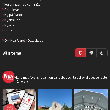
Föreningarnas Kom ihåg
Gratulerar
Ny på Åland
Nyans Ros
Nygifta
Vi firar
Om Nya Åland
Dataskydd
Välj tema
nyaaland
Häng med Nyans redaktion på jobbet och ta del av allt det senaste
från Åland!