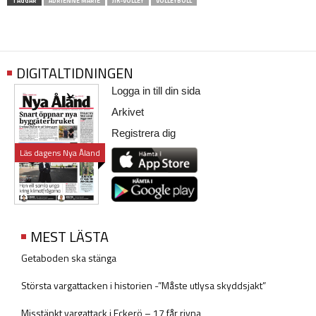
TAGGAR
ADRIENNE MARIE
JIK-VOLLEY
VOLLEYBOLL
DIGITALTIDNINGEN
Logga in till din sida
Arkivet
Registrera dig
Läs dagens Nya Åland
MEST LÄSTA
Getaboden ska stänga
Största vargattacken i historien -”Måste utlysa skyddsjakt”
Misstänkt vargattack i Eckerö – 17 får rivna