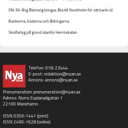
DN: 96-årig ålänning tvingas åka till Stockholm för sitt bank-id
Bankerna, koderna och åldringarna
Skolfartyg på grund utanför Herröskatan
Telefon: 018-23444
E-post:
redaktion@nyan.ax
Annons:
annons@nyan.ax
Prenumeration:
prenumeration@nyan.ax
Adress: Norra Esplanadgatan 1
22100 Mariehamn
ISSN 0359-1441 (print)
ISSN 2490-1628 (online)