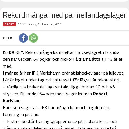
Rekordmånga med på mellandagsläger
11:28 torsdag, 29 december, 2011
SPORT
DELA
ISHOCKEY. Rekordmånga barn deltar i hockeylägret i Islandia
den här veckan. 64 pojkar och flickor i åldrarna åtta till 13 år är
med.
I många år har IFK Mariehamn ordnat ishockeyläger på jullovet.
I år är inget undantag och intresset för lägret är rekordstort.
– Vanligtvis brukar deltagarantalet ligga mellan 40 och 45
stycken. Nu är det 64 barn med, säger ledaren
Robert
Karlsson
.
Karlsson säger att IFK har många barn och ungdomar i
föreningen just nu.
– Just nu består träningsgrupperna av jättestora kullar och
många av dem dyker upp nu på lägret. Tidigare har vi också