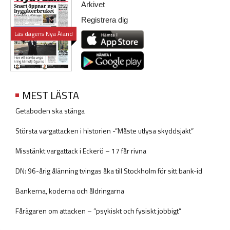
Arkivet
Registrera dig
Läs dagens Nya Åland
MEST LÄSTA
Getaboden ska stänga
Största vargattacken i historien -”Måste utlysa skyddsjakt”
Misstänkt vargattack i Eckerö – 17 får rivna
DN: 96-årig ålänning tvingas åka till Stockholm för sitt bank-id
Bankerna, koderna och åldringarna
Fårägaren om attacken – ”psykiskt och fysiskt jobbigt”