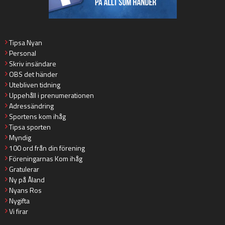
Tipsa Nyan
Personal
Skriv insändare
OBS det händer
Utebliven tidning
Uppehåll i prenumerationen
Adressändring
Sportens kom ihåg
Tipsa sporten
Myndig
100 ord från din förening
Föreningarnas Kom ihåg
Gratulerar
Ny på Åland
Nyans Ros
Nygifta
Vi firar