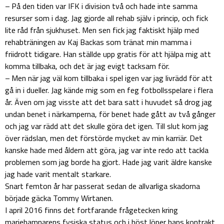
– På den tiden var IFK i division två och hade inte samma
resurser som i dag. Jag gjorde all rehab själv i princip, och fick
lite råd från sjukhuset. Men sen fick jag faktiskt hjälp med
rehabträningen av Kaj Backas som tränat min mamma i
friidrott tidigare. Han ställde upp gratis för att hjälpa mig att
komma tillbaka, och det är jag evigt tacksam för.
– Men när jag väl kom tillbaka i spel igen var jag livrädd för att
gå in i dueller. Jag kände mig som en feg fotbollsspelare i flera
år. Även om jag visste att det bara satt i huvudet så drog jag
undan benet i närkamperna, för benet hade gått av två gånger
och jag var rädd att det skulle göra det igen. Till slut kom jag
över rädslan, men det förstörde mycket av min karriär. Det
kanske hade med åldern att göra, jag var inte redo att tackla
problemen som jag borde ha gjort. Hade jag varit äldre kanske
jag hade varit mentalt starkare.
Snart femton år har passerat sedan de allvarliga skadorna
började gäcka Tommy Wirtanen.
I april 2016 finns det fortfarande frågetecken kring
mariehamnarens fysiska status och i höst löper hans kontrakt