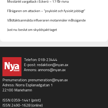
Misstänkt vargattack i Eckerö – 17 får rivna
Fårägaren om attacken – ”psykiskt och fysiskt jobbigt”
Våldtäktsanmälda influeraren motanmäler målsägande
Just nu: beslut om skyddsjakt taget
Telefon: 018-23444
E-post:
redaktion@nyan.ax
Annons:
annons@nyan.ax
Prenumeration:
prenumeration@nyan.ax
Adress: Norra Esplanadgatan 1
22100 Mariehamn
ISSN 0359-1441 (print)
ISSN 2490-1628 (online)