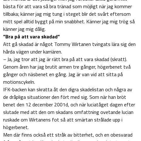
bästa för att vara så bra tränad som möjligt när jag kommer
tillbaka; känner jag mig tung i steget blir det svårt eftersom
mitt spel alltid byggt på min snabbhet. Känner jag mig trög så
känner jag mig dålig.
”Bra på att vara skadad”
Att gå skadad är något Tommy Wirtanen tvingats lära sig den
hårda vägen under karriären.
– Ja, jag tror att jag är rätt bra på att vara skadad (skratt).
Genom åren har jag brutit armen tre gånger, högerbenet två
gånger och näsbenet en gång. Jag är van vid att sitta på
motionscykeln.
IFK-backen kan skratta åt den digra skadelistan och några av
de dråpliga situationer den fört med sig. Som när han bröt
benet den 12 december 2001d, och när luciatåget dagen efter
slutade med att den om skadans omfattning ovetande lucian
ruskade om Wirtanens fot så att smärtan strålade upp i
högerbenet.
Men där finns också ett stråk av bitterhet, och en obesvarad