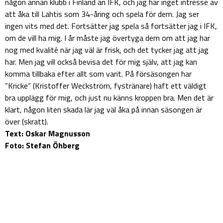
någon annan klubb i Finland än IFK, och jag har inget intresse av
att åka till Lahtis som 34-åring och spela för dem. Jag ser
ingen vits med det. Fortsätter jag spela så fortsätter jag i IFK,
om de vill ha mig. I år måste jag övertyga dem om att jag har
nog med kvalité när jag väl är frisk, och det tycker jag att jag
har. Men jag vill också bevisa det för mig själv, att jag kan
komma tillbaka efter allt som varit. På försäsongen har
”Kricke” (Kristoffer Weckström, fystränare) haft ett väldigt
bra upplägg för mig, och just nu känns kroppen bra. Men det är
klart, någon liten skada lär jag väl åka på innan säsongen är
över (skratt).
Text: Oskar Magnusson
Foto: Stefan Öhberg