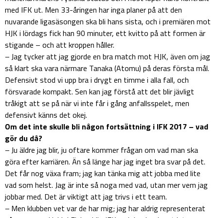
med IFK ut. Men 33-åringen har inga planer på att den
nuvarande ligasäsongen ska bli hans sista, och i premiären mot
HJK i lördags fick han 90 minuter, ett kvitto på att formen är
stigande – och att kroppen håller.
– Jag tycker att jag gjorde en bra match mot HJK, även om jag
så klart ska vara närmare Tanaka (Atomu) på deras första mål.
Defensivt stod vi upp bra i drygt en timme i alla fall, och
försvarade kompakt. Sen kan jag förstå att det blir jävligt
tråkigt att se på när vi inte får i gång anfallsspelet, men
defensivt känns det okej.
Om det inte skulle bli någon fortsättning i IFK 2017 – vad
gör du då?
– Ju äldre jag blir, ju oftare kommer frågan om vad man ska
göra efter karriären. Än så länge har jag inget bra svar på det.
Det får nog växa fram; jag kan tänka mig att jobba med lite
vad som helst. Jag är inte så noga med vad, utan mer vem jag
jobbar med. Det är viktigt att jag trivs i ett team.
– Men klubben vet var de har mig; jag har aldrig representerat