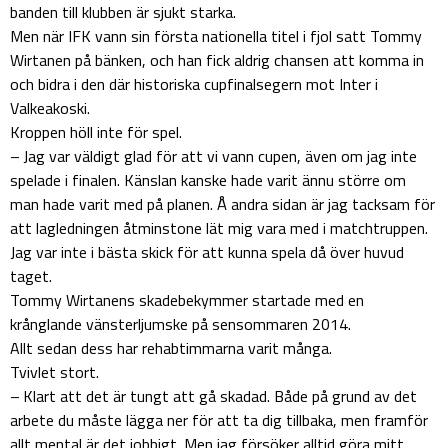
banden till klubben är sjukt starka.
Men när IFK vann sin första nationella titel i fjol satt Tommy
Wirtanen på bänken, och han fick aldrig chansen att komma in
och bidra i den där historiska cupfinalsegern mot Inter i
Valkeakoski.
Kroppen höll inte för spel.
– Jag var väldigt glad för att vi vann cupen, även om jag inte
spelade i finalen. Känslan kanske hade varit ännu större om
man hade varit med på planen. Å andra sidan är jag tacksam för
att lagledningen åtminstone lät mig vara med i matchtruppen.
Jag var inte i bästa skick för att kunna spela då över huvud
taget.
Tommy Wirtanens skadebekymmer startade med en
krånglande vänsterljumske på sensommaren 2014.
Allt sedan dess har rehabtimmarna varit många.
Tvivlet stort.
– Klart att det är tungt att gå skadad. Både på grund av det
arbete du måste lägga ner för att ta dig tillbaka, men framför
allt mental är det jobbigt. Men jag försöker alltid göra mitt