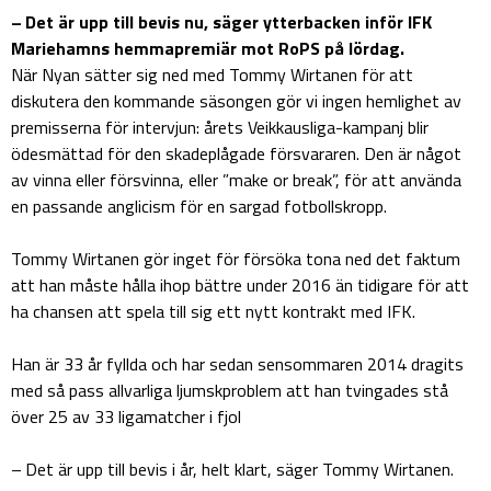
– Det är upp till bevis nu, säger ytterbacken inför IFK
Mariehamns hemmapremiär mot RoPS på lördag.
När Nyan sätter sig ned med Tommy Wirtanen för att
diskutera den kommande säsongen gör vi ingen hemlighet av
premisserna för intervjun: årets Veikkausliga-kampanj blir
ödesmättad för den skadeplågade försvararen. Den är något
av vinna eller försvinna, eller ”make or break”, för att använda
en passande anglicism för en sargad fotbollskropp.
Tommy Wirtanen gör inget för försöka tona ned det faktum
att han måste hålla ihop bättre under 2016 än tidigare för att
ha chansen att spela till sig ett nytt kontrakt med IFK.
Han är 33 år fyllda och har sedan sensommaren 2014 dragits
med så pass allvarliga ljumskproblem att han tvingades stå
över 25 av 33 ligamatcher i fjol
– Det är upp till bevis i år, helt klart, säger Tommy Wirtanen.