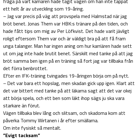
fråga på vart karriären hade tagit vägen om han inte tappat
ett helt år av utveckling som 19-åring.
– Jag var precis på väg att provspela med Halmstad när jag
bröt benet. Jonas Thern var HBK:s tränare på den tiden, och
hade fått tips om mig av Per Löfkvist. Det hade varit jävligt
roligt eftersom Thern var och är väldigt bra på att få fram
unga talanger. Man har ingen aning om hur karriären hade sett
ut om jag inte hade brutit benet. Särskilt med tanke på att jag
bröt samma ben igen på en träning så fort jag var tillbaka från
det förra benbrottet.
Efter en IFK-träning tvingades 19-åringen börja om på nytt.
– Det var bara ett hopslag, men skadan gick upp igen. Klart att
det var bittert med tanke på att läkarna sagt att det var okej
att börja spela, och ett ben som läkt ihop sägs ju ska vara
starkare än förut.
Vägen tillbaka blev lång och slitsam, och skadorna kom att
påverka Tommy Wirtanen i år efter smällarna.
Om inte fysiskt så mentalt.
”Evigt tacksam”