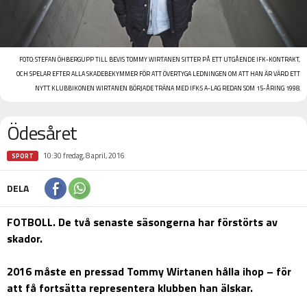
FOTO:
STEFAN ÖHBERG
UPP TILL BEVIS TOMMY WIRTANEN SITTER PÅ ETT UTGÅENDE IFK-KONTRAKT,
OCH SPELAR EFTER ALLA SKADEBEKYMMER FÖR ATT ÖVERTYGA LEDNINGEN OM ATT HAN ÄR VÄRD ETT
NYTT. KLUBBIKONEN WIRTANEN BÖRJADE TRÄNA MED IFK:S A-LAG REDAN SOM 15-ÅRING 1998.
Ödesåret
10:30 fredag, 8 april, 2016
SPORT
DELA
FOTBOLL. De två senaste säsongerna har förstörts av
skador.
2016 måste en pressad Tommy Wirtanen hålla ihop – för
att få fortsätta representera klubben han älskar.