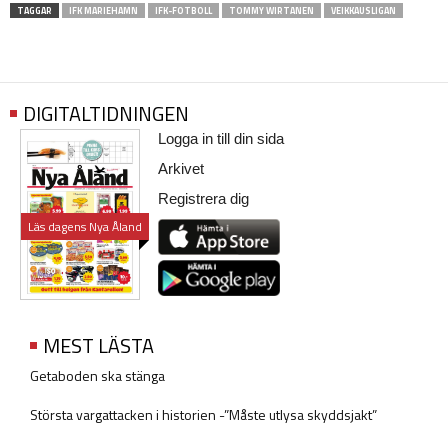
TAGGAR
IFK MARIEHAMN
IFK-FOTBOLL
TOMMY WIRTANEN
VEIKKAUSLIGAN
DIGITALTIDNINGEN
Logga in till din sida
Arkivet
Registrera dig
Läs dagens Nya Åland
MEST LÄSTA
Getaboden ska stänga
Största vargattacken i historien -”Måste utlysa skyddsjakt”