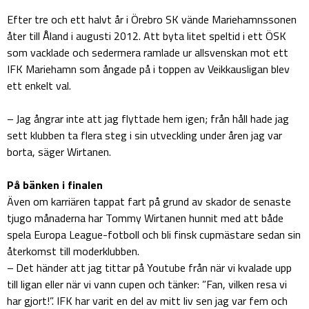
Efter tre och ett halvt år i Örebro SK vände Mariehamnssonen
åter till Åland i augusti 2012. Att byta litet speltid i ett ÖSK
som vacklade och sedermera ramlade ur allsvenskan mot ett
IFK Mariehamn som ångade på i toppen av Veikkausligan blev
ett enkelt val.
– Jag ångrar inte att jag flyttade hem igen; från håll hade jag
sett klubben ta flera steg i sin utveckling under åren jag var
borta, säger Wirtanen.
På bänken i finalen
Även om karriären tappat fart på grund av skador de senaste
tjugo månaderna har Tommy Wirtanen hunnit med att både
spela Europa League-fotboll och bli finsk cupmästare sedan sin
återkomst till moderklubben.
– Det händer att jag tittar på Youtube från när vi kvalade upp
till ligan eller när vi vann cupen och tänker: ”Fan, vilken resa vi
har gjort!”. IFK har varit en del av mitt liv sen jag var fem och