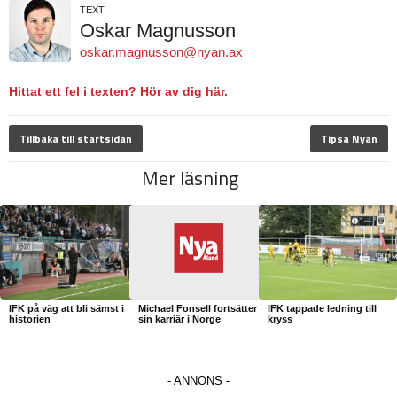
TEXT:
Oskar Magnusson
oskar.magnusson@nyan.ax
Hittat ett fel i texten? Hör av dig här.
Tillbaka till startsidan
Tipsa Nyan
Mer läsning
IFK på väg att bli sämst i
Michael Fonsell fortsätter
IFK tappade ledning till
historien
sin karriär i Norge
kryss