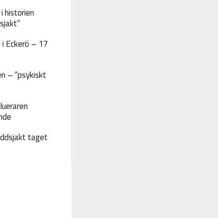
 historien
sjakt”
 i Eckerö – 17
n – ”psykiskt
lueraren
nde
yddsjakt taget