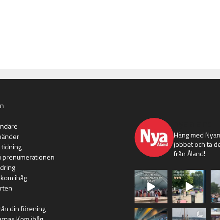
an
nyaaland
ändare
Häng med Nyans
händer
jobbet och ta de
 tidning
från Åland!
i prenumerationen
dring
 kom ihåg
rten
rån din förening
arnas Kom ihåg