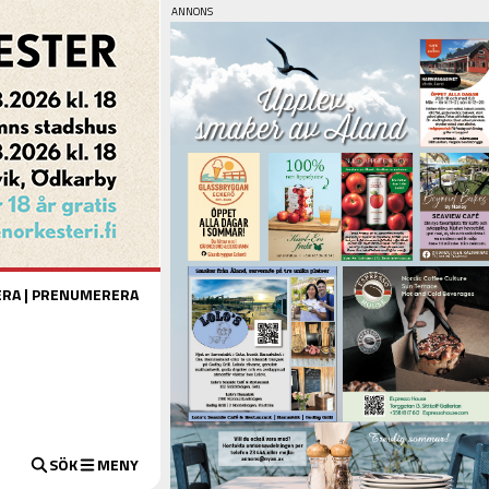
ERA
|
PRENUMERERA
SÖK
MENY