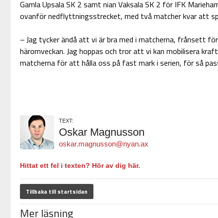
Gamla Upsala SK 2 samt nian Vaksala SK 2 för IFK Mariehamn 
ovanför nedflyttningsstrecket, med två matcher kvar att s
– Jag tycker ändå att vi är bra med i matcherna, frånsett f
häromveckan. Jag hoppas och tror att vi kan mobilisera kra
matcherna för att hålla oss på fast mark i serien, för så pass 
TEXT:
Oskar Magnusson
oskar.magnusson@nyan.ax
Hittat ett fel i texten? Hör av dig här.
Tillbaka till startsidan
Mer läsning