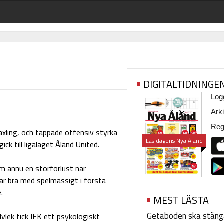
DIGITALTIDNINGE
Logg
Arki
Regi
xling, och tappade offensiv styrka
Läs dagens Nya Åland
gick till ligalaget Åland United.
om ännu en storförlust när
r bra med spelmässigt i första
.
MEST LÄSTA
Getaboden ska stäng
vlek fick IFK ett psykologiskt