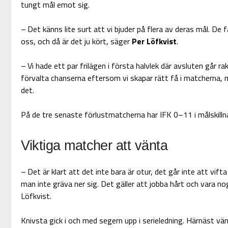
tungt mål emot sig.
– Det känns lite surt att vi bjuder på flera av deras mål. De 
oss, och då är det ju kört, säger
Per Löfkvist
.
– Vi hade ett par frilägen i första halvlek där avsluten går ra
förvalta chanserna eftersom vi skapar rätt få i matcherna, 
det.
På de tre senaste förlustmatcherna har IFK 0–11 i målskilln
Viktiga matcher att vänta
– Det är klart att det inte bara är otur, det går inte att vi
man inte gräva ner sig. Det gäller att jobba hårt och vara nog
Löfkvist.
Knivsta gick i och med segern upp i serieledning. Härnäst v