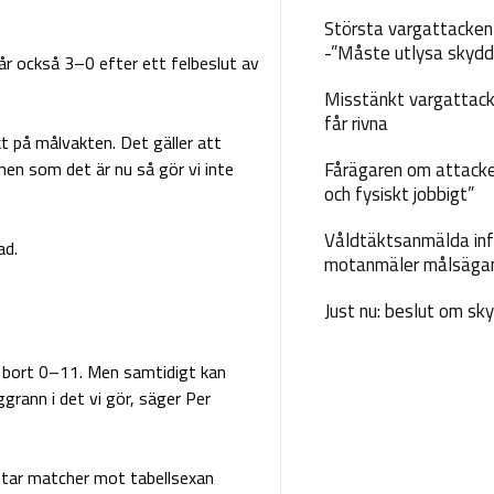
Största vargattacken i
-”Måste utlysa skydd
får också 3–0 efter ett felbeslut av
Misstänkt vargattack
får rivna
kt på målvakten. Det gäller att
men som det är nu så gör vi inte
Fårägaren om attacke
och fysiskt jobbigt”
Våldtäktsanmälda inf
ad.
motanmäler målsäga
Just nu: beslut om sk
fta bort 0–11. Men samtidigt kan
grann i det vi gör, säger Per
äntar matcher mot tabellsexan