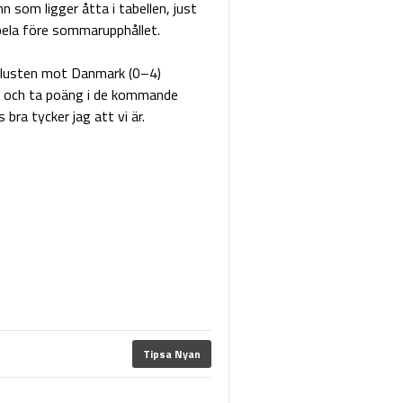
som ligger åtta i tabellen, just
pela före sommarupphållet.
örlusten mot Danmark (0–4)
ft och ta poäng i de kommande
bra tycker jag att vi är.
Tipsa Nyan