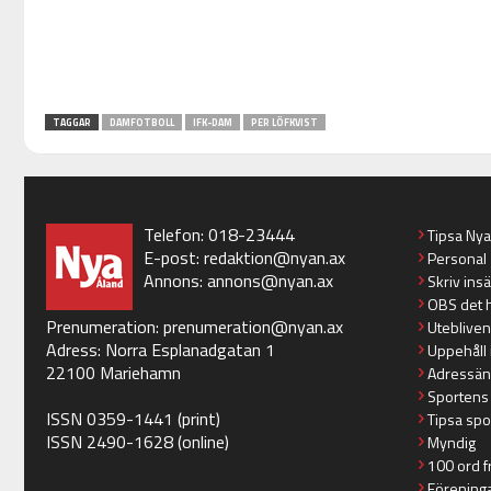
TAGGAR
DAMFOTBOLL
IFK-DAM
PER LÖFKVIST
Telefon: 018-23444
Tipsa Ny
E-post:
redaktion@nyan.ax
Personal
Annons:
annons@nyan.ax
Skriv ins
OBS det 
Prenumeration:
prenumeration@nyan.ax
Utebliven
Adress: Norra Esplanadgatan 1
Uppehåll 
22100 Mariehamn
Adressän
Sportens
ISSN 0359-1441 (print)
Tipsa spo
ISSN 2490-1628 (online)
Myndig
100 ord f
Förening