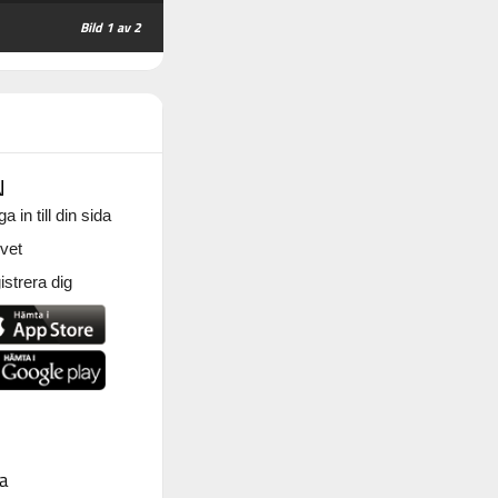
1
av 2
N
a in till din sida
vet
strera dig
a