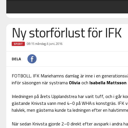
Ny storförlust för IFK
08:15 måndag, 6 juni, 2016
SPORT
DELA
FOTBOLL. IFK Mariehamns damlag är inne i en generationsvä
inför säsongen när systrarna
Olivia
och
Isabella Mattsson
Inledningen på årets Upplandstrea har varit tuff, och i går k
gästande Knivsta vann med 4–0 på WHA:s konstgräs. IFK va
halvlek, men gästerna kunde ta ledningen efter en halvtimme
När sedan Knivsta gjorde 2–0 direkt efter avspark i andra hal