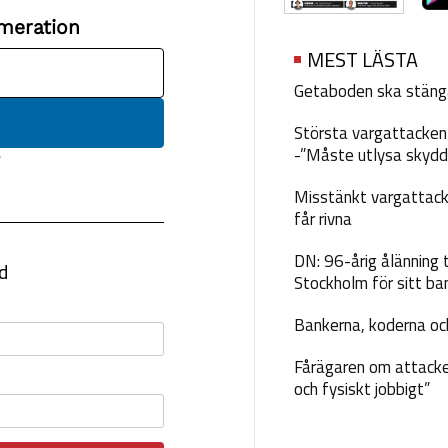
MEST LÄSTA
Getaboden ska stäng
Största vargattacken i
-”Måste utlysa skydd
Misstänkt vargattack
får rivna
DN: 96-årig ålänning t
Stockholm för sitt ba
Bankerna, koderna och
Fårägaren om attacke
och fysiskt jobbigt”