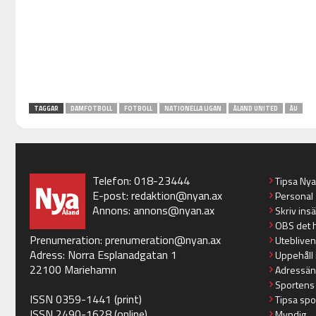
TAGGAR
DAMFOTBOLL
FOTBOLL
NATIONELLA LIGAN
ÅLAND UNITED
ÅU
Telefon: 018-23444
Tipsa Ny
E-post:
redaktion@nyan.ax
Personal
Annons:
annons@nyan.ax
Skriv ins
OBS det 
Prenumeration:
prenumeration@nyan.ax
Utebliven
Adress: Norra Esplanadgatan 1
Uppehåll 
22100 Mariehamn
Adressän
Sportens
ISSN 0359-1441 (print)
Tipsa spo
ISSN 2490-1628 (online)
Myndig