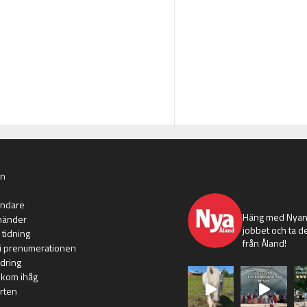
an
nyaaland
ändare
Häng med Nyans
händer
jobbet och ta de
 tidning
från Åland!
i prenumerationen
dring
 kom ihåg
rten