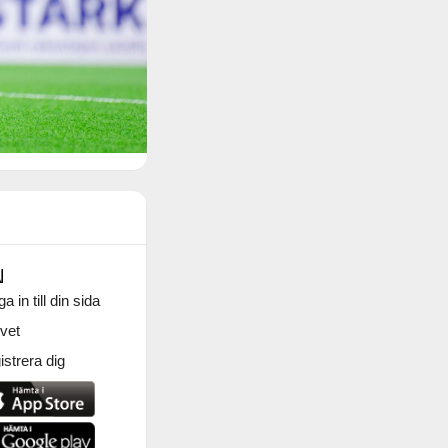
N
a in till din sida
vet
strera dig