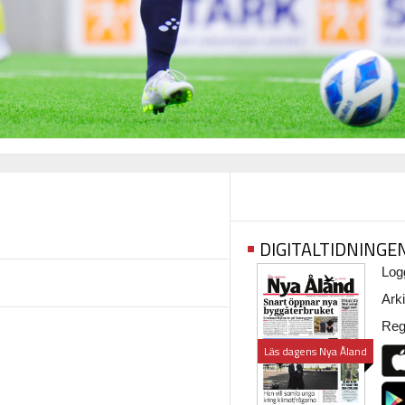
DIGITALTIDNINGE
Logg
Arki
Regi
Läs dagens Nya Åland