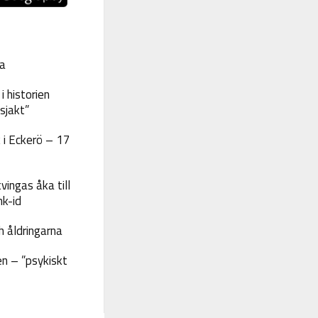
a
 historien
sjakt”
 i Eckerö – 17
vingas åka till
nk-id
 åldringarna
n – ”psykiskt