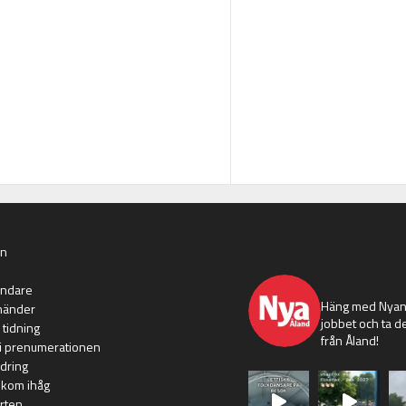
an
nyaaland
ändare
Häng med Nyans
händer
jobbet och ta de
 tidning
från Åland!
i prenumerationen
dring
 kom ihåg
rten