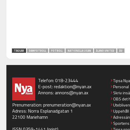
TAGGAR
DAMFOTBOLL
FOTBOLL
NATIONELLA LIGAN
ÅLAND UNITED
ÅU
Telefon: 018-23444
Tipsa Ny
E-post:
redaktion@nyan.ax
Personal
Annons:
annons@nyan.ax
Skriv ins
OBS det 
Prenumeration:
prenumeration@nyan.ax
Utebliven
Adress: Norra Esplanadgatan 1
Uppehåll 
22100 Mariehamn
Adressän
Sportens
ISSN 0359-1441 (print)
Tipsa spo