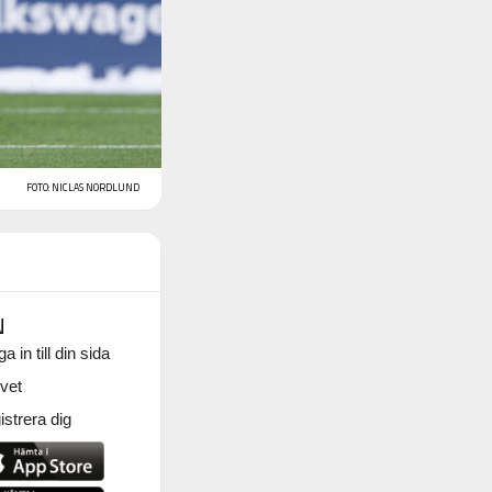
FOTO: NICLAS NORDLUND
N
a in till din sida
vet
strera dig