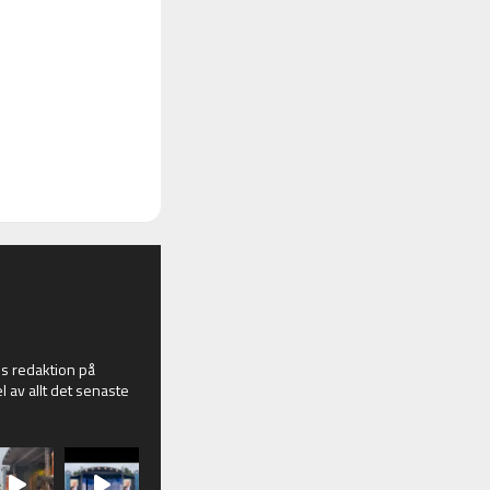
 redaktion på
l av allt det senaste