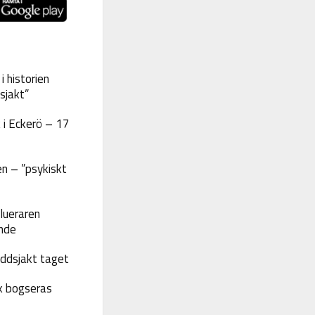
 historien
sjakt”
 i Eckerö – 17
n – ”psykiskt
lueraren
nde
yddsjakt taget
k bogseras