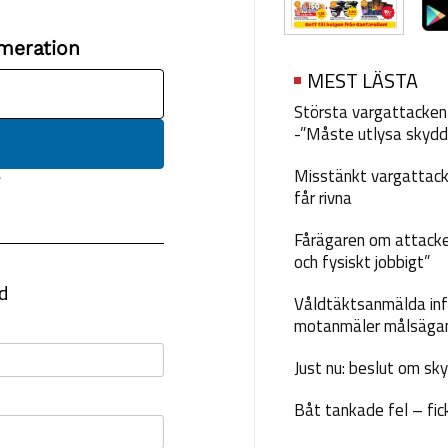
MEST LÄSTA
Största vargattacken i
-”Måste utlysa skydd
Misstänkt vargattack
får rivna
Fårägaren om attacke
och fysiskt jobbigt”
Våldtäktsanmälda inf
motanmäler målsäga
Just nu: beslut om sk
Båt tankade fel – fic