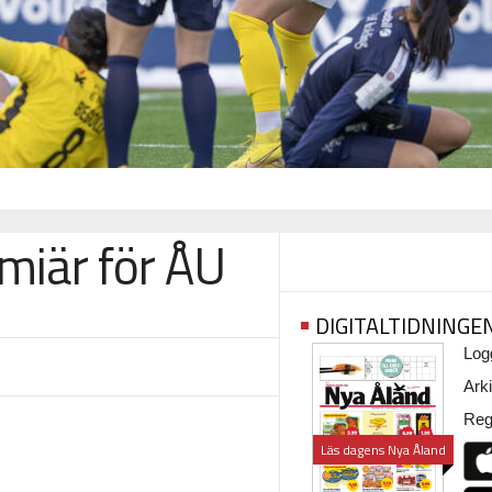
emiär för ÅU
DIGITALTIDNINGE
Logg
Arki
Regi
Läs dagens Nya Åland