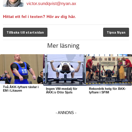
victor.sundqvist@nyan.ax
Hittat ett fel i texten? Hör av dig här.
Tillbaka till startsidan
Tipsa Nyan
Mer läsning
Två ÅKK-lyftare tävlar i
Ingen VM-medalj för
Rekordrik helg för ÅKK-
EM i Litauen
ÅKK:s Otto Sjuls
lyftare i SFIM