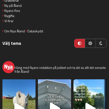
Gratulerar
Ny på Åland
Nyans Ros
Nygifta
Vi firar
Om Nya Åland
Dataskydd
Välj tema
nyaaland
Häng med Nyans redaktion på jobbet och ta del av allt det senaste
från Åland!