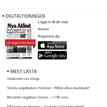
DIGITALTIDNINGEN
Logga in till din sida
Arkivet
Registrera dig
Läs dagens Nya Åland
MEST LÄSTA
Getaboden ska stänga
Största vargattacken i historien -”Måste utlysa skyddsjakt”
Misstänkt vargattack i Eckerö – 17 får rivna
Fårägaren om attacken – ”psykiskt och fysiskt jobbigt”