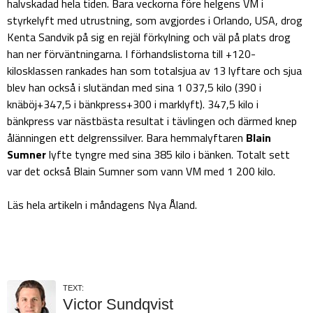
halvskadad hela tiden. Bara veckorna före helgens VM i
styrkelyft med utrustning, som avgjordes i Orlando, USA, drog
Kenta Sandvik på sig en rejäl förkylning och väl på plats drog
han ner förväntningarna. I förhandslistorna till +120-
kilosklassen rankades han som totalsjua av 13 lyftare och sjua
blev han också i slutändan med sina 1 037,5 kilo (390 i
knäböj+347,5 i bänkpress+300 i marklyft). 347,5 kilo i
bänkpress var nästbästa resultat i tävlingen och därmed knep
ålänningen ett delgrenssilver. Bara hemmalyftaren
Blain
Sumner
lyfte tyngre med sina 385 kilo i bänken. Totalt sett
var det också Blain Sumner som vann VM med 1 200 kilo.
Läs hela artikeln i måndagens Nya Åland.
TEXT:
Victor Sundqvist