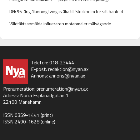
DN: 96-årig ålänning tvingas åka till Stockholm för sitt bank-id
Våldtäktsanmälda influeraren motanmäler målsägande
Telefon: 018-23444
E-post:
redaktion@nyan.ax
Annons:
annons@nyan.ax
Prenumeration:
prenumeration@nyan.ax
Adress: Norra Esplanadgatan 1
22100 Mariehamn
ISSN 0359-1441 (print)
ISSN 2490-1628 (online)