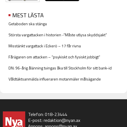
MEST LÄSTA
Getaboden ska stänga
Största vargattacken i historien -”Måste utlysa skyddsjakt”
Misstänkt vargattack i Eckerö – 17 får rivna
Fårägaren om attacken – ”psykiskt och fysiskt jobbigt”
DN: 96-årig ålänning tvingas åka till Stockholm för sitt bank-id
Våldtäktsanmälda influeraren motanmäler målsägande
Telefon: 018-23444
E-post:
redaktion@nyan.ax
Annons:
annons@nyan.ax