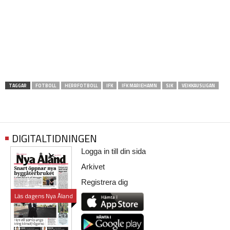
TAGGAR
FOTBOLL
HERRFOTBOLL
IFK
IFK MARIEHAMN
SJK
VEIKKAUSLIGAN
DIGITALTIDNINGEN
Logga in till din sida
Arkivet
Registrera dig
Läs dagens Nya Åland