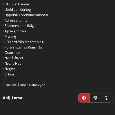
OBS det händer
Utebliven tidning
Uppehåll i prenumerationen
Adressändring
Sportens kom ihåg
Tipsa sporten
Myndig
100 ord från din förening
Föreningarnas Kom ihåg
Gratulerar
Ny på Åland
Nyans Ros
Nygifta
Vi firar
Om Nya Åland
Dataskydd
Välj tema