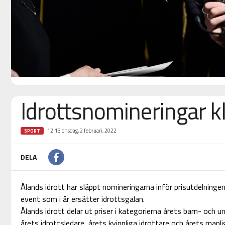
Idrottsnomineringar k
12:13 onsdag, 2 februari, 2022
SPORT
DELA
Ålands idrott har släppt nomineringarna inför prisutdelninge
event som i år ersätter idrottsgalan.
Ålands idrott delar ut priser i kategorierna årets barn- och 
årets idrottsledare, årets kvinnliga idrottare och årets manli