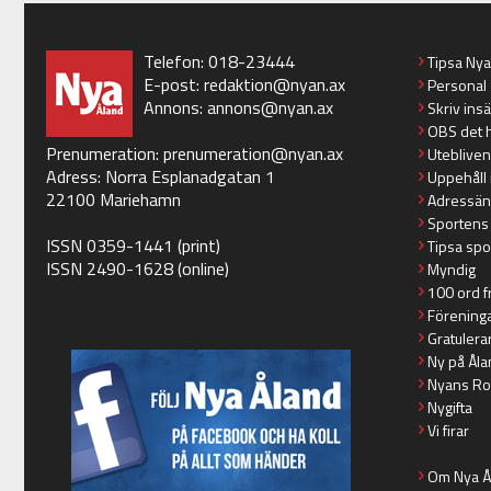
Telefon: 018-23444
Tipsa Ny
E-post:
redaktion@nyan.ax
Personal
Annons:
annons@nyan.ax
Skriv ins
OBS det 
Prenumeration:
prenumeration@nyan.ax
Utebliven
Adress: Norra Esplanadgatan 1
Uppehåll 
22100 Mariehamn
Adressän
Sportens
ISSN 0359-1441 (print)
Tipsa spo
ISSN 2490-1628 (online)
Myndig
100 ord f
Förening
Gratulera
Ny på Åla
Nyans Ro
Nygifta
Vi firar
Om Nya Å