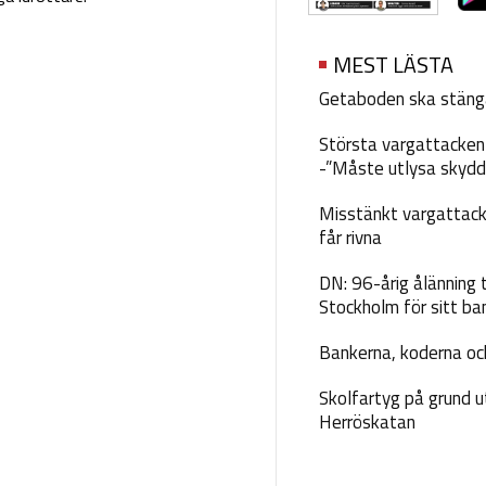
MEST LÄSTA
Getaboden ska stäng
Största vargattacken i
-”Måste utlysa skydd
Misstänkt vargattack
får rivna
DN: 96-årig ålänning t
Stockholm för sitt ba
Bankerna, koderna och
Skolfartyg på grund u
Herröskatan