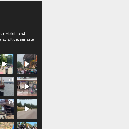
 redaktion på
l av allt det senaste