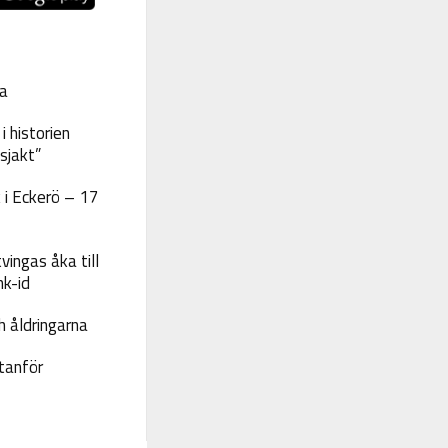
a
 historien
sjakt”
 i Eckerö – 17
vingas åka till
nk-id
 åldringarna
tanför