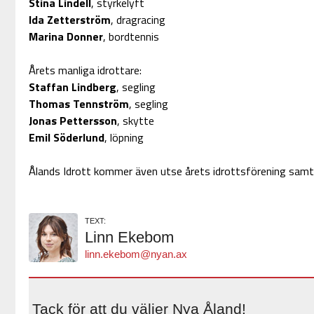
Stina Lindell
, styrkelyft
Ida Zetterström
, dragracing
Marina Donner
, bordtennis
Årets manliga idrottare:
Staffan Lindberg
, segling
Thomas Tennström
, segling
Jonas Pettersson
, skytte
Emil Söderlund
, löpning
Ålands Idrott kommer även utse årets idrottsförening samt å
TEXT:
Linn Ekebom
linn.ekebom@nyan.ax
Tack för att du väljer Nya Åland!