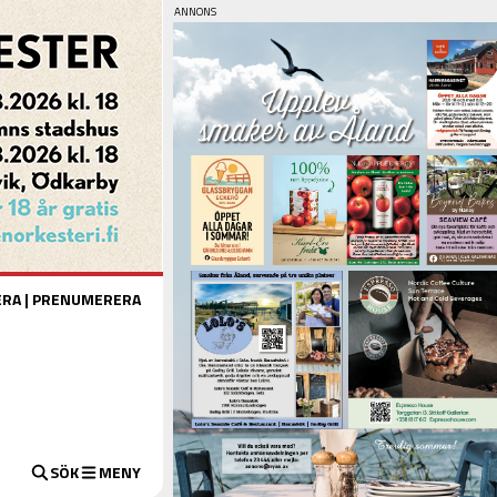
ERA
|
PRENUMERERA
SÖK
MENY