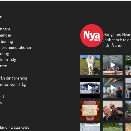
an
nyaaland
ändare
Häng med Nyans
händer
jobbet och ta de
 tidning
från Åland!
i prenumerationen
dring
 kom ihåg
rten
rån din förening
arnas Kom ihåg
r
nd
s
land
Dataskydd