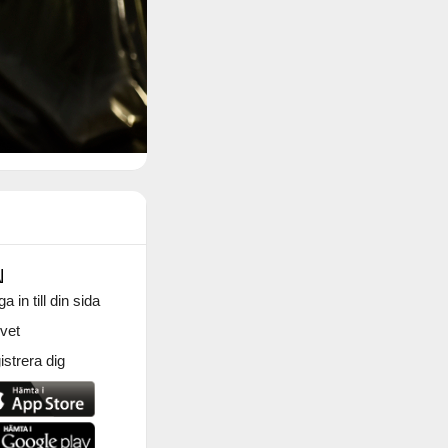
N
a in till din sida
vet
strera dig