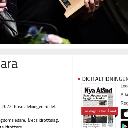
lara
DIGITALTIDNINGE
Logg
Arki
Regi
n 2022. Prisutdelningen är det
Läs dagens Nya Åland
ungdomsledare, årets idrottslag,
ga idrottare.