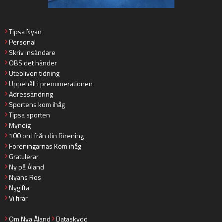
Tipsa Nyan
Personal
Skriv insändare
OBS det händer
Utebliven tidning
Uppehåll i prenumerationen
Adressändring
Sportens kom ihåg
Tipsa sporten
Myndig
100 ord från din förening
Föreningarnas Kom ihåg
Gratulerar
Ny på Åland
Nyans Ros
Nygifta
Vi firar
Om Nya Åland
Dataskydd