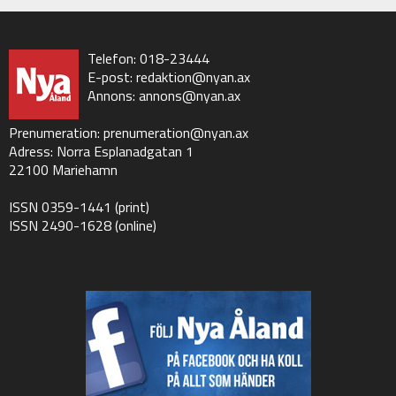
Telefon: 018-23444
E-post:
redaktion@nyan.ax
Annons:
annons@nyan.ax
Prenumeration:
prenumeration@nyan.ax
Adress: Norra Esplanadgatan 1
22100 Mariehamn
ISSN 0359-1441 (print)
ISSN 2490-1628 (online)