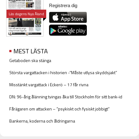
Registrera dig
Läs dagens Nya Åland
MEST LÄSTA
Getaboden ska stänga
Största vargattacken i historien -”Måste utlysa skyddsjakt”
Misstänkt vargattack i Eckerö – 17 får rivna
DN: 96-årig ålänning tvingas åka till Stockholm för sitt bank-id
Fårägaren om attacken – ”psykiskt och fysiskt jobbigt”
Bankerna, koderna och åldringarna