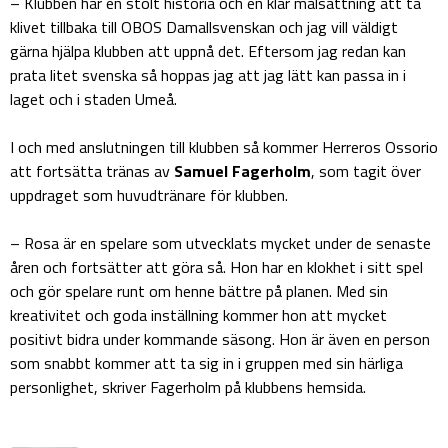
– Klubben har en stolt historia och en klar målsättning att ta
klivet tillbaka till OBOS Damallsvenskan och jag vill väldigt
gärna hjälpa klubben att uppnå det. Eftersom jag redan kan
prata litet svenska så hoppas jag att jag lätt kan passa in i
laget och i staden Umeå.
I och med anslutningen till klubben så kommer Herreros Ossorio
att fortsätta tränas av
Samuel Fagerholm
, som tagit över
uppdraget som huvudtränare för klubben.
– Rosa är en spelare som utvecklats mycket under de senaste
åren och fortsätter att göra så. Hon har en klokhet i sitt spel
och gör spelare runt om henne bättre på planen. Med sin
kreativitet och goda inställning kommer hon att mycket
positivt bidra under kommande säsong. Hon är även en person
som snabbt kommer att ta sig in i gruppen med sin härliga
personlighet, skriver Fagerholm på klubbens hemsida.