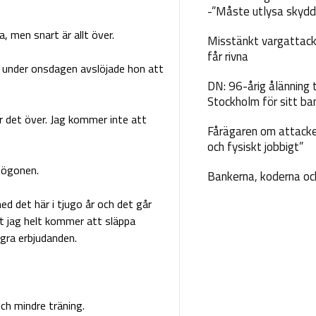
-”Måste utlysa skydd
, men snart är allt över.
Misstänkt vargattack
får rivna
under onsdagen avslöjade hon att
DN: 96-årig ålänning t
Stockholm för sitt ba
r det över. Jag kommer inte att
Fårägaren om attacke
och fysiskt jobbigt”
 ögonen.
Bankerna, koderna och
ed det här i tjugo år och det går
att jag helt kommer att släppa
gra erbjudanden.
och mindre träning.