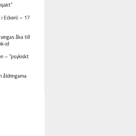
sjakt”
 i Eckerö – 17
vingas åka till
nk-id
n – ”psykiskt
 åldringarna