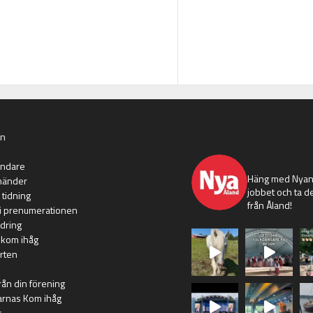
an
nyaaland
ändare
Häng med Nyans
händer
jobbet och ta de
 tidning
från Åland!
i prenumerationen
dring
 kom ihåg
rten
rån din förening
arnas Kom ihåg
r