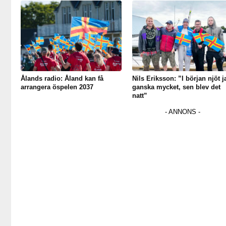
Ålands radio: Åland kan få
Nils Eriksson: ”I början njöt j
arrangera öspelen 2037
ganska mycket, sen blev det
natt”