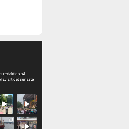
 redaktion på
l av allt det senaste