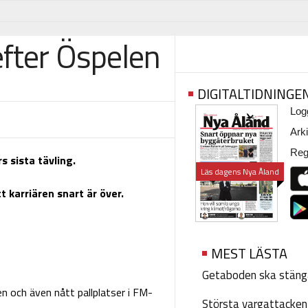
efter Öspelen
DIGITALTIDNINGE
Logg
Arki
Regi
s sista tävling.
Läs dagens Nya Åland
 karriären snart är över.
MEST LÄSTA
Getaboden ska stäng
n och även nått pallplatser i FM-
Största vargattacken i