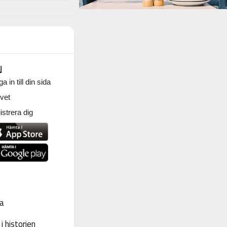
N
a in till din sida
vet
strera dig
a
 historien