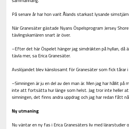
sammanhang.
På senare år har hon varit Ålands starkast lysande simstjärna
När Granesäter gästade Nyans Öspelsprogram Jersey Shore 
tävlingskarriären snart är över.
–Efter det här Öspelet hänger jag simdräkten på hyllan, då ä
tävla mer, sa Erica Granesäter.
Avslöjandet blev känslosamt för Granesäter som fick tårar i
–Simningen är ju en del av den man är. Men jag har hållit på m
inte att fortsätta hur länge som helst. Jag tror inte heller 
simningen, det finns andra uppdrag och jag har redan fått nå
Ny utmaning
Nu väntar en ny fas i Erica Granesäters liv med lärarstudier 