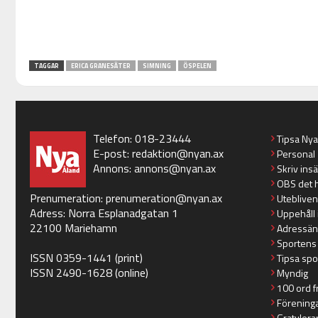
TAGGAR
ERICA GRANESÄTER
SIMNING
ÖSPELEN
Telefon: 018-23444
Tipsa Ny
E-post:
redaktion@nyan.ax
Personal
Annons:
annons@nyan.ax
Skriv ins
OBS det 
Prenumeration:
prenumeration@nyan.ax
Utebliven
Adress: Norra Esplanadgatan 1
Uppehåll 
22100 Mariehamn
Adressän
Sportens
ISSN 0359-1441 (print)
Tipsa spo
ISSN 2490-1628 (online)
Myndig
100 ord f
Förening
Gratulera