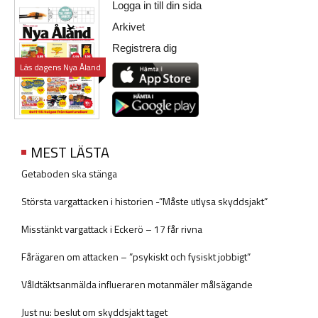
Logga in till din sida
Arkivet
Registrera dig
Läs dagens Nya Åland
MEST LÄSTA
Getaboden ska stänga
Största vargattacken i historien -”Måste utlysa skyddsjakt”
Misstänkt vargattack i Eckerö – 17 får rivna
Fårägaren om attacken – ”psykiskt och fysiskt jobbigt”
Våldtäktsanmälda influeraren motanmäler målsägande
Just nu: beslut om skyddsjakt taget