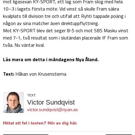
mot ligasexan KY-SPORT, ett lag som Fram slog med hela
10–3 i lagets första möte. Vid vinst så skulle Fram säkra
kvalplats till division tre och utifall att Ryhti tappade poäng i
någon av sina matcher även direktuppflyttning.
Mot KY-SPORT blev det seger 8-5 och mot SBS Masku vinst
med 7-1, två resultat som i slutändan placerade IF Fram som
tvåa. Nu väntar kval.
Läs mera om detta i måndagens Nya Åland.
Text:
Håkan von Krusenstierna
TEXT:
Victor Sundqvist
victor.sundqvist@nyan.ax
Hittat ett fel i texten? Hör av dig här.