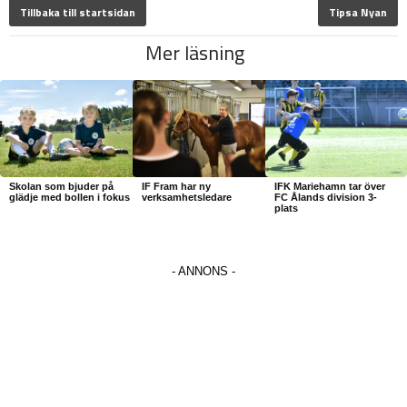
Tillbaka till startsidan
Tipsa Nyan
Mer läsning
Skolan som bjuder på
IF Fram har ny
IFK Mariehamn tar över
glädje med bollen i fokus
verksamhetsledare
FC Ålands division 3-
plats