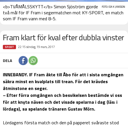
<b>TVÅMÅLSSKYTT</b> Simon Sjöström gjorde
FOTO: IDA K JANSSON
två mål för IF Fram i segermatchen mot KY-SPORT, en match
som IF Fram vann med 8-5.
Fram klart för kval efter dubbla vinster
22:15 söndag, 19 mars, 2017
SPORT
DELA
INNEBANDY. IF Fram åkte till Åbo för att i sista omgången
säkra minst en kvalplats till trean. För det krävdes
åtminstone en seger.
– Efter förra omgången och besvikelsen bestämde vi oss
för att knyta näven och det visade spelarna i dag (läs: i
lördags), sa spelande tränaren Gustav Mörn.
Lördagens första match och den på papperet svåraste stod