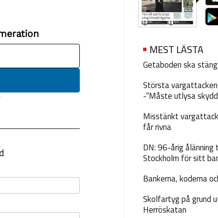
MEST LÄSTA
Getaboden ska stäng
Största vargattacken i
-”Måste utlysa skydd
Misstänkt vargattack
får rivna
DN: 96-årig ålänning t
Stockholm för sitt ba
Bankerna, koderna och
Skolfartyg på grund u
Herröskatan