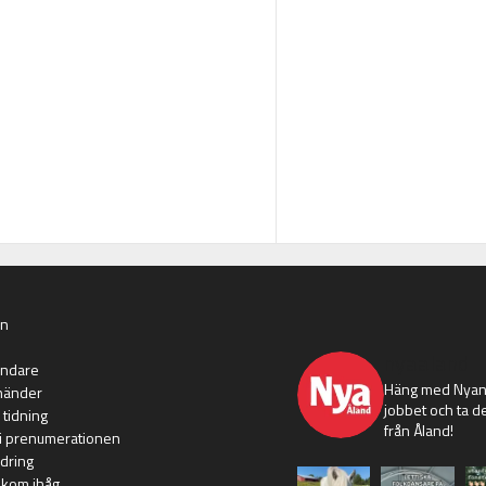
an
nyaaland
ändare
Häng med Nyans
händer
jobbet och ta de
 tidning
från Åland!
i prenumerationen
dring
 kom ihåg