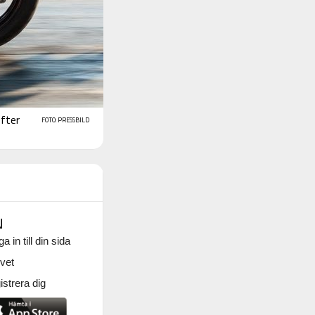
efter
FOTO: PRESSBILD
N
a in till din sida
vet
strera dig