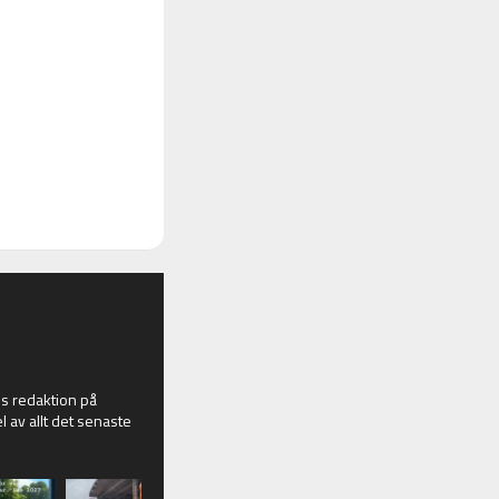
 redaktion på
l av allt det senaste