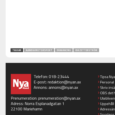
TAGGAR
ALANDIA MOTORSPORT
DRAGRACING
IDA ZETTERSTRÖM
Telefon: 018-23444
Tipsa Ny
E-post:
redaktion@nyan.ax
Personal
Annons:
annons@nyan.ax
Skriv ins
OBS det 
Prenumeration:
prenumeration@nyan.ax
Utebliven
Adress: Norra Esplanadgatan 1
Uppehåll 
22100 Mariehamn
Adressän
Sportens