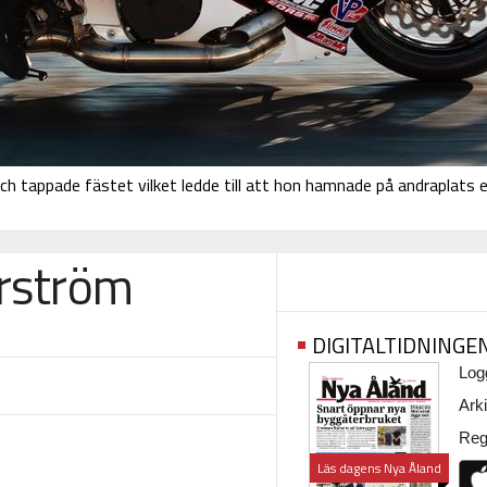
 och tappade fästet vilket ledde till att hon hamnade på andraplats 
erström
DIGITALTIDNINGE
Logg
Arki
Regi
Läs dagens Nya Åland