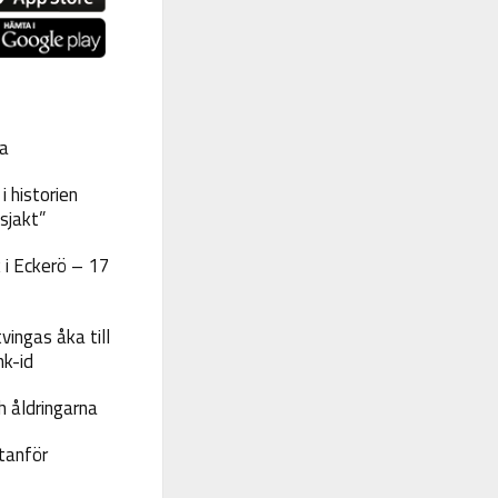
a
 historien
sjakt”
 i Eckerö – 17
vingas åka till
nk-id
 åldringarna
tanför