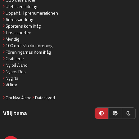
Utebliven tidning
Uppehåll i prenumerationen
Adressändring
Sportens kom ihåg
Tipsa sporten
Myndig
100 ord från din förening
Föreningarnas Kom ihåg
Gratulerar
Ny på Åland
Nyans Ros
Nygifta
Vi firar
Om Nya Åland
Dataskydd
Välj tema
nyaaland