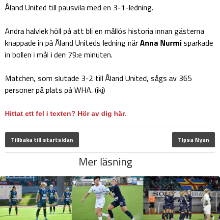
Åland United till pausvila med en 3-1-ledning.
Andra halvlek höll på att bli en mållös historia innan gästerna
knappade in på Åland Uniteds ledning när
Anna Nurmi
sparkade
in bollen i mål i den 79:e minuten.
Matchen, som slutade 3-2 till Åland United, sågs av 365
personer på plats på WHA. (ikj)
Hittat ett fel i texten? Hör av dig här.
Tillbaka till startsidan
Tipsa Nyan
Mer läsning