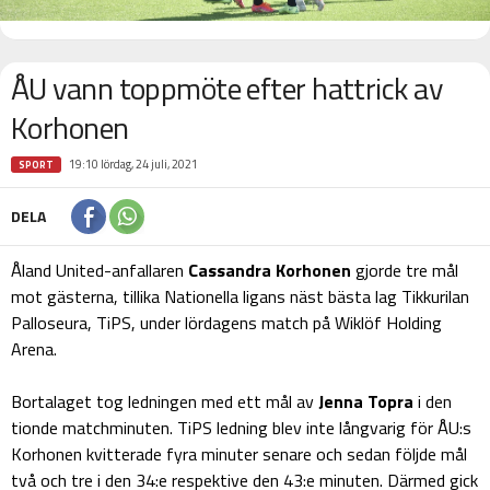
ÅU vann toppmöte efter hattrick av
Korhonen
19:10 lördag, 24 juli, 2021
SPORT
DELA
Åland United-anfallaren
Cassandra Korhonen
gjorde tre mål
mot gästerna, tillika Nationella ligans näst bästa lag Tikkurilan
Palloseura, TiPS, under lördagens match på Wiklöf Holding
Arena.
Bortalaget tog ledningen med ett mål av
Jenna Topra
i den
tionde matchminuten. TiPS ledning blev inte långvarig för ÅU:s
Korhonen kvitterade fyra minuter senare och sedan följde mål
två och tre i den 34:e respektive den 43:e minuten. Därmed gick