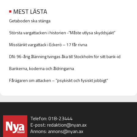
MEST LÄSTA
Getaboden ska stänga
Största vargattacken i historien -”Måste utlysa skyddsjakt”
Misstänkt vargattack i Eckerö – 17 får rivna
DN: 96-årig ålänning tvingas åka till Stockholm för sitt bank-id
Bankerna, koderna och åldringarna
Fårägaren om attacken – ”psykiskt och fysiskt jobbigt”
Telefon: 018-23444
E-post:
redaktion@nyan.ax
Annons:
annons@nyan.ax