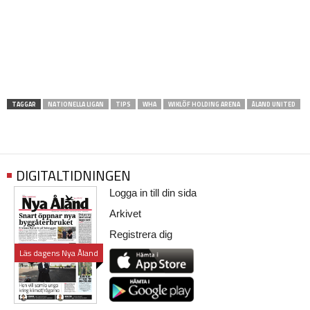
TAGGAR
NATIONELLA LIGAN
TIPS
WHA
WIKLÖF HOLDING ARENA
ÅLAND UNITED
DIGITALTIDNINGEN
Logga in till din sida
Arkivet
Registrera dig
Läs dagens Nya Åland