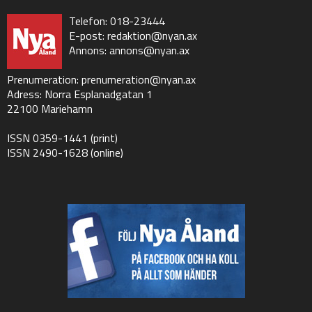
Telefon: 018-23444
E-post:
redaktion@nyan.ax
Annons:
annons@nyan.ax
Prenumeration:
prenumeration@nyan.ax
Adress: Norra Esplanadgatan 1
22100 Mariehamn
ISSN 0359-1441 (print)
ISSN 2490-1628 (online)