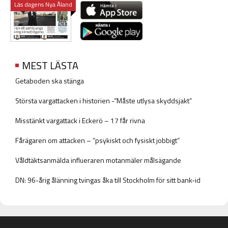
Läs dagens Nya Åland
MEST LÄSTA
Getaboden ska stänga
Största vargattacken i historien -”Måste utlysa skyddsjakt”
Misstänkt vargattack i Eckerö – 17 får rivna
Fårägaren om attacken – ”psykiskt och fysiskt jobbigt”
Våldtäktsanmälda influeraren motanmäler målsägande
DN: 96-årig ålänning tvingas åka till Stockholm för sitt bank-id