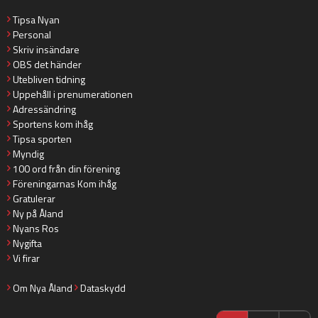
Tipsa Nyan
Personal
Skriv insändare
OBS det händer
Utebliven tidning
Uppehåll i prenumerationen
Adressändring
Sportens kom ihåg
Tipsa sporten
Myndig
100 ord från din förening
Föreningarnas Kom ihåg
Gratulerar
Ny på Åland
Nyans Ros
Nygifta
Vi firar
Om Nya Åland
Dataskydd