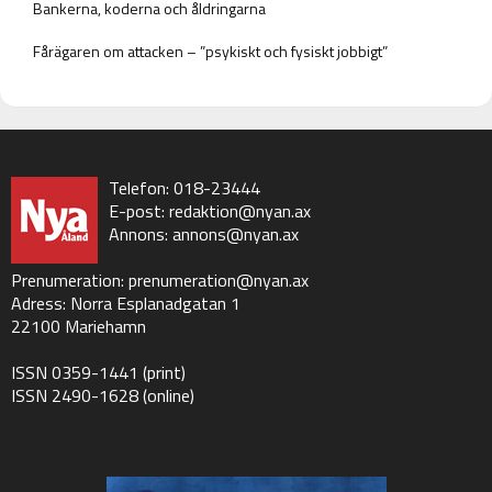
Bankerna, koderna och åldringarna
Fårägaren om attacken – ”psykiskt och fysiskt jobbigt”
Telefon: 018-23444
E-post:
redaktion@nyan.ax
Annons:
annons@nyan.ax
Prenumeration:
prenumeration@nyan.ax
Adress: Norra Esplanadgatan 1
22100 Mariehamn
ISSN 0359-1441 (print)
ISSN 2490-1628 (online)