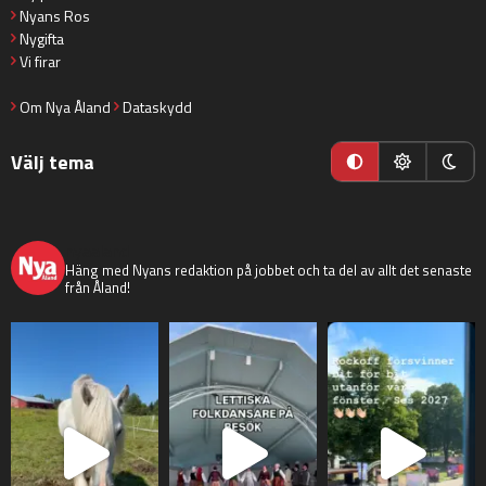
Nyans Ros
Nygifta
Vi firar
Om Nya Åland
Dataskydd
Välj tema
nyaaland
Häng med Nyans redaktion på jobbet och ta del av allt det senaste
från Åland!