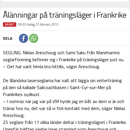
Ålänningar på träningsläger i Frankrike
09:03 tisdag, 21 februari, 2012
SPORT
DELA
SEGLING. Niklas Areschoug och Sami Saku från Mariehamns
seglarförening befinner sig i Frankrike på träningsläger just nu.
– Det har varit himla bra hittills, säger Areschoug.
De åländska laserseglarna har valt att lägga sin vinterträning
på den så kallade Sailcoachbasen i Saint-Cyr-sur-Mer på
Frankrikes sydkust.
– I somras när jag var på VM hyrde jag en båt av dem vi är och
tränar hos nu, det var så vi fick kontakt med dem, säger Niklas
Areschoug.
25 seglare från 17 olika länder deltar i träningslägret i Frankrike.
Ungefär hälften seglar laser standard som Areschoug och